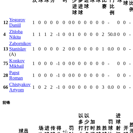
次
球
球
分
时
少
多
进
球
球
比
门
球
球
进
进
球
赛
比
球
球
例
Yegorov
12
1
0
0
0
0
0
0
0
0
0
0
0
0
-
0
0
-
Daniil
Zhloba
4
1
1
1
2
-1
0
0
1
0
0
0
0
2
50.0
0
0
-
Nikita
Zabornikov
13
Stanislav
1
0
0
0
0
2
0
0
0
0
0
0
1
0.0
0
0
-
(A)
Konkov
75
1
0
0
0
-1
0
0
0
0
0
0
0
0
-
0
0
-
Mikhail
Papst
28
1
0
0
0
-1
0
0
0
0
0
0
0
0
-
0
0
-
Roman
Chistyakov
66
1
0
2
2
-1
0
0
0
0
0
0
0
3
0.0
0
0
-
Artyom
前锋
以
以
进
多
少
加
罚
球
场
进
传
得
罚
打
打
时
胜
胜
球
射
开
球员
+/-