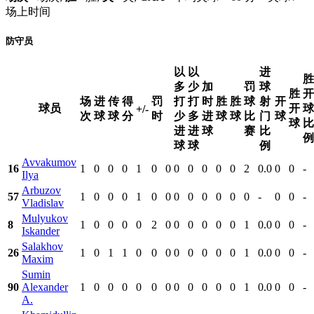
场上时间
防守员
以
以
进
胜
多
少
加
罚
球
胜
开
场
进
传
得
罚
打
打
时
胜
胜
球
射
开
球员
开
球
+/-
次
球
球
分
时
少
多
进
球
球
比
门
球
球
比
进
进
球
赛
比
例
球
球
例
Avvakumov
16
1
0
0
0
1
0
0
0
0
0
0
0
2
0.0
0
0
-
Ilya
Arbuzov
57
1
0
0
0
1
0
0
0
0
0
0
0
0
-
0
0
-
Vladislav
Mulyukov
8
1
0
0
0
0
2
0
0
0
0
0
0
1
0.0
0
0
-
Iskander
Salakhov
26
1
0
1
1
0
0
0
0
0
0
0
0
1
0.0
0
0
-
Maxim
Sumin
90
Alexander
1
0
0
0
0
0
0
0
0
0
0
0
1
0.0
0
0
-
A.