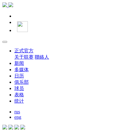
正式官方
关于联赛
聯絡人
新闻
多媒体
日历
俱乐部
球员
表格
统计
rus
eng