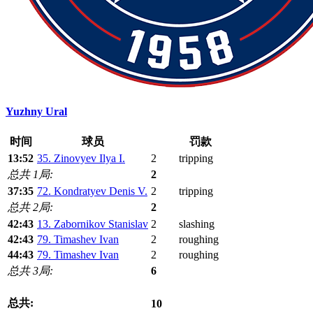
Yuzhny Ural
时间
球员
罚款
13:52
35. Zinovyev Ilya I.
2
tripping
总共 1局:
2
37:35
72. Kondratyev Denis V.
2
tripping
总共 2局:
2
42:43
13. Zabornikov Stanislav
2
slashing
42:43
79. Timashev Ivan
2
roughing
44:43
79. Timashev Ivan
2
roughing
总共 3局:
6
总共:
10