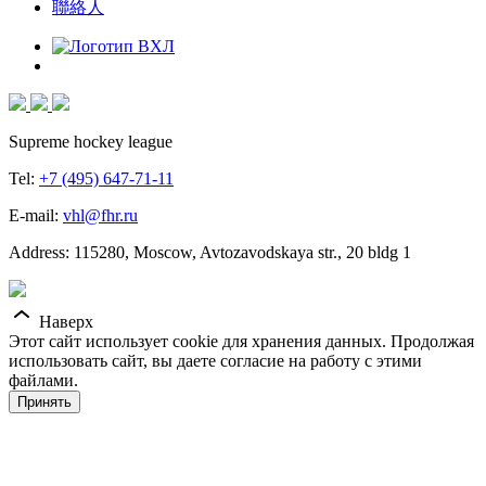
聯絡人
Supreme hockey league
Tel:
+7 (495) 647-71-11
E-mail:
vhl@fhr.ru
Address: 115280, Moscow, Avtozavodskaya str., 20 bldg 1
Наверх
Этот сайт использует cookie для хранения данных. Продолжая
использовать сайт, вы даете согласие на работу с этими
файлами.
Принять