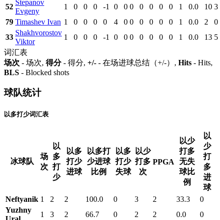
Stepanov
52
1
0
0
0
-1
0
0
0
0
0
0
0
1
0.0
10
3
Evgeny
79
Timashev Ivan
1
0
0
0
0
4
0
0
0
0
0
0
1
0.0
2
0
Shakhvorostov
33
1
0
0
0
-1
0
0
0
0
0
0
0
1
0.0
13
5
Viktor
词汇表
场次
- 场次,
得分
- 得分,
+/-
- 在场进球总结（+/-）,
Hits
- Hits,
BLS
- Blocked shots
球队统计
以多打少词汇表
以
以少
以
少
以多
以多打
以多
以少
打多
场
多
打
冰球队
打少
少进球
打少
打多
无失
PPGA
次
打
多
进球
比例
失球
次
球比
少
进
例
球
Neftyanik
1
2
2
100.0
0
3
2
33.3
0
Yuzhny
1
3
2
66.7
0
2
2
0.0
0
Ural