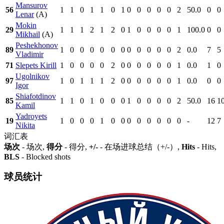
Mansurov
56
1
1
0
1
1
0
1
0
0
0
0
0
2
50.0
0
0
Lenar
(A)
Mokin
29
1
1
1
2
1
2
0
1
0
0
0
0
1
100.0
0
0
Mikhail
(A)
Peshekhonov
89
1
0
0
0
0
0
0
0
0
0
0
0
2
0.0
7
5
Vladimir
71
Slepets Kirill
1
0
0
0
0
2
0
0
0
0
0
0
1
0.0
1
0
Ugolnikov
97
1
0
1
1
1
2
0
0
0
0
0
0
1
0.0
0
0
Igor
Shiafotdinov
85
1
1
0
1
0
0
0
1
0
0
0
0
2
50.0
16
1
Kamil
Yadroyets
19
1
0
0
0
1
0
0
0
0
0
0
0
0
-
12
7
Nikita
词汇表
场次
- 场次,
得分
- 得分,
+/-
- 在场进球总结（+/-）,
Hits
- Hits,
BLS
- Blocked shots
球员统计