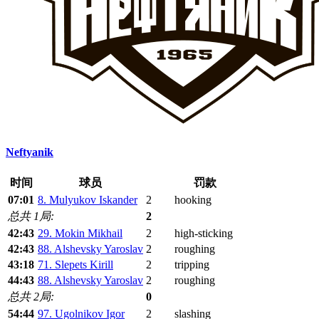
Neftyanik
时间
球员
罚款
07:01
8. Mulyukov Iskander
2
hooking
总共 1局:
2
42:43
29. Mokin Mikhail
2
high-sticking
42:43
88. Alshevsky Yaroslav
2
roughing
43:18
71. Slepets Kirill
2
tripping
44:43
88. Alshevsky Yaroslav
2
roughing
总共 2局:
0
54:44
97. Ugolnikov Igor
2
slashing