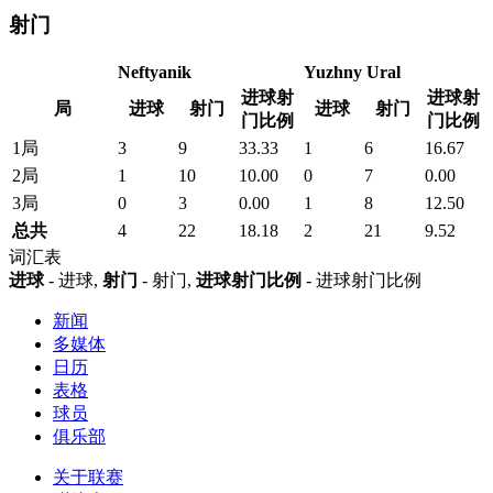
射门
Neftyanik
Yuzhny Ural
进球射
进球射
局
进球
射门
进球
射门
门比例
门比例
1局
3
9
33.33
1
6
16.67
2局
1
10
10.00
0
7
0.00
3局
0
3
0.00
1
8
12.50
总共
4
22
18.18
2
21
9.52
词汇表
进球
- 进球,
射门
- 射门,
进球射门比例
- 进球射门比例
新闻
多媒体
日历
表格
球员
俱乐部
关于联赛