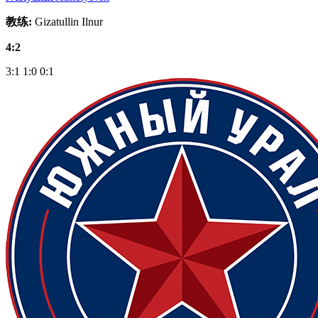
教练:
Gizatullin Ilnur
4:2
3:1
1:0
0:1