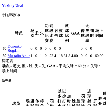
Yuzhny Ural
守门员词汇表
罚
罚
救
无
场
球
球
射
救
球
传
失
罚
场上
球员
胜
失
GAA
次
比
比
击
球
比
球
球
时
时间
赛
赛
例
塞
Donenko
70
0
0
0
0
0
0
0
-
-
0
0
0
-
Bogdan
30
Mustafin Artur
1
0
1
0
22
4
18
81.8
4.00
0
0
0
60:00
词汇表
场次
- 场次,
胜
- 胜,
失
- 失,
GAA
- 平均失球 = 60 分 × 失球 /
场上时间
防守员
以
以
进
多
少
加
罚
球
胜
场
进
传
得
罚
打
打
时
胜
胜
球
射
开
球员
开
+/-