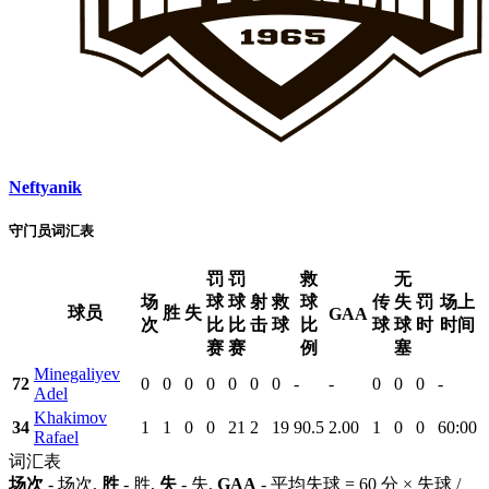
Neftyanik
守门员词汇表
罚
罚
救
无
场
球
球
射
救
球
传
失
罚
场上
球员
胜
失
GAA
次
比
比
击
球
比
球
球
时
时间
赛
赛
例
塞
Minegaliyev
72
0
0
0
0
0
0
0
-
-
0
0
0
-
Adel
Khakimov
34
1
1
0
0
21
2
19
90.5
2.00
1
0
0
60:00
Rafael
词汇表
场次
- 场次,
胜
- 胜,
失
- 失,
GAA
- 平均失球 = 60 分 × 失球 /