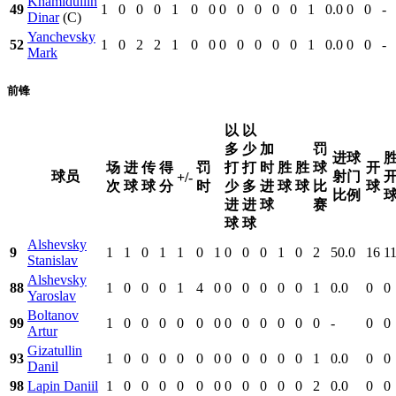
Khamidullin
49
1
0
0
0
1
0
0
0
0
0
0
0
1
0.0
0
0
-
Dinar
(C)
Yanchevsky
52
1
0
2
2
1
0
0
0
0
0
0
0
1
0.0
0
0
-
Mark
前锋
以
以
多
少
加
罚
进球
场
进
传
得
罚
打
打
时
胜
胜
球
开
球员
射门
+/-
次
球
球
分
时
少
多
进
球
球
比
球
比例
进
进
球
赛
球
球
Alshevsky
9
1
1
0
1
1
0
1
0
0
0
1
0
2
50.0
16
1
Stanislav
Alshevsky
88
1
0
0
0
1
4
0
0
0
0
0
0
1
0.0
0
0
Yaroslav
Boltanov
99
1
0
0
0
0
0
0
0
0
0
0
0
0
-
0
0
Artur
Gizatullin
93
1
0
0
0
0
0
0
0
0
0
0
0
1
0.0
0
0
Danil
98
Lapin Daniil
1
0
0
0
0
0
0
0
0
0
0
0
2
0.0
0
0