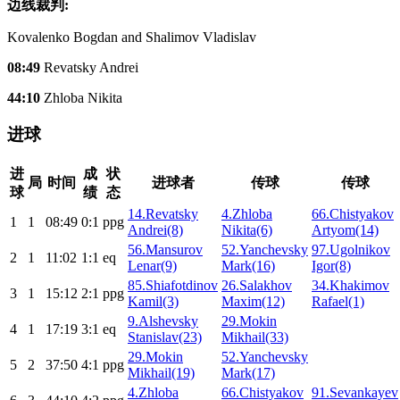
边线裁判:
Kovalenko Bogdan and Shalimov Vladislav
08:49
Revatsky Andrei
44:10
Zhloba Nikita
进球
进
成
状
局
时间
进球者
传球
传球
球
绩
态
14.Revatsky
4.Zhloba
66.Chistyakov
1
1
08:49
0:1
ppg
Andrei(8)
Nikita(6)
Artyom(14)
56.Mansurov
52.Yanchevsky
97.Ugolnikov
2
1
11:02
1:1
eq
Lenar(9)
Mark(16)
Igor(8)
85.Shiafotdinov
26.Salakhov
34.Khakimov
3
1
15:12
2:1
ppg
Kamil(3)
Maxim(12)
Rafael(1)
9.Alshevsky
29.Mokin
4
1
17:19
3:1
eq
Stanislav(23)
Mikhail(33)
29.Mokin
52.Yanchevsky
5
2
37:50
4:1
ppg
Mikhail(19)
Mark(17)
4.Zhloba
66.Chistyakov
91.Sevankayev