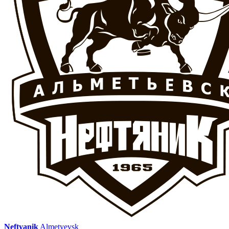
Neftyanik
Almetyevsk