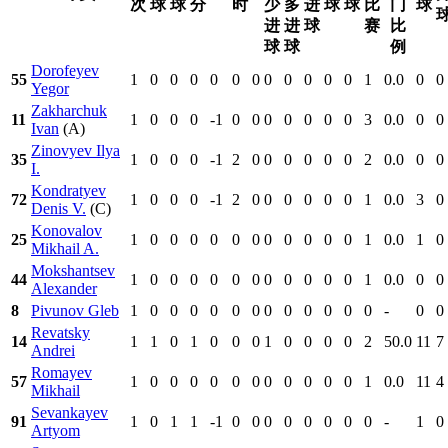
次
球
球
分
时
少
多
进
球
球
比
门
球
进
进
球
赛
比
球
球
例
Dorofeyev
55
1
0
0
0
0
0
0
0
0
0
0
0
1
0.0
0
0
Yegor
Zakharchuk
11
1
0
0
0
-1
0
0
0
0
0
0
0
3
0.0
0
0
Ivan
(A)
Zinovyev Ilya
35
1
0
0
0
-1
2
0
0
0
0
0
0
2
0.0
0
0
I.
Kondratyev
72
1
0
0
0
-1
2
0
0
0
0
0
0
1
0.0
3
0
Denis V.
(C)
Konovalov
25
1
0
0
0
0
0
0
0
0
0
0
0
1
0.0
1
0
Mikhail A.
Mokshantsev
44
1
0
0
0
0
0
0
0
0
0
0
0
1
0.0
0
0
Alexander
8
Pivunov Gleb
1
0
0
0
0
0
0
0
0
0
0
0
0
-
0
0
Revatsky
14
1
1
0
1
0
0
0
1
0
0
0
0
2
50.0
11
7
Andrei
Romayev
57
1
0
0
0
0
0
0
0
0
0
0
0
1
0.0
11
4
Mikhail
Sevankayev
91
1
0
1
1
-1
0
0
0
0
0
0
0
0
-
1
0
Artyom