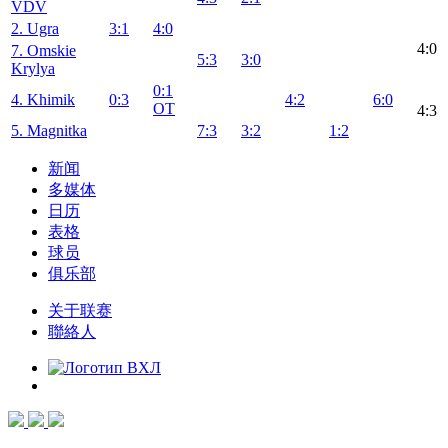
VDV
2. Ugra
3:1
4:0
4:0
7. Omskie
5:3
3:0
Krylya
0:1
4. Khimik
0:3
4:2
6:0
OT
4:3
5. Magnitka
7:3
3:2
1:2
新闻
多媒体
日历
表格
球员
俱乐部
关于联赛
聯絡人