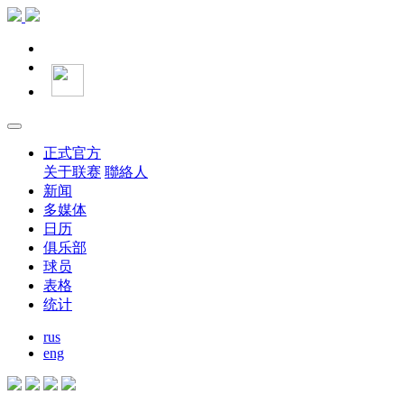
正式官方
关于联赛
聯絡人
新闻
多媒体
日历
俱乐部
球员
表格
统计
rus
eng