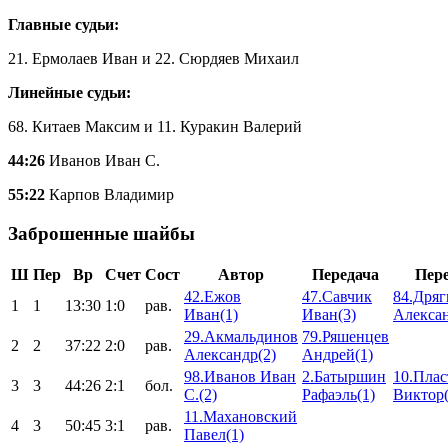
Главные судьи:
21. Ермолаев Иван и 22. Сюрдяев Михаил
Линейные судьи:
68. Китаев Максим и 11. Куракин Валерий
44:26
Иванов Иван С.
55:22
Карпов Владимир
Заброшенные шайбы
Ш
Пер
Вр
Счет
Сост
Автор
Передача
Пер
42.Ежов
47.Савчик
84.Дряг
1
1
13:30
1:0
рав.
Иван(1)
Иван(3)
Алексан
29.Акмальдинов
79.Ряшенцев
2
2
37:22
2:0
рав.
Александр(2)
Андрей(1)
98.Иванов Иван
2.Батыршин
10.Пла
3
3
44:26
2:1
бол.
С.(2)
Рафаэль(1)
Виктор(
11.Махановский
4
3
50:45
3:1
рав.
Павел(1)