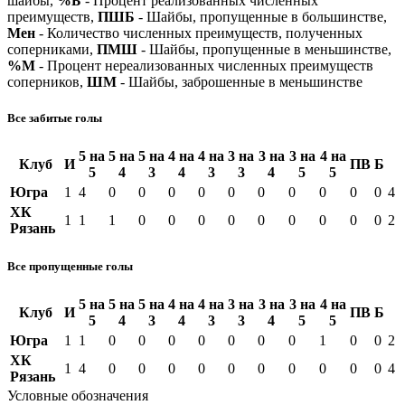
шайбы,
%Б
- Процент реализованных численных
преимуществ,
ПШБ
- Шайбы, пропущенные в большинстве,
Мен
- Количество численных преимуществ, полученных
соперниками,
ПМШ
- Шайбы, пропущенные в меньшинстве,
%М
- Процент нереализованных численных преимуществ
соперников,
ШМ
- Шайбы, заброшенные в меньшинстве
Все забитые голы
5 на
5 на
5 на
4 на
4 на
3 на
3 на
3 на
4 на
Клуб
И
ПВ
Б
5
4
3
4
3
3
4
5
5
Югра
1
4
0
0
0
0
0
0
0
0
0
0
4
ХК
1
1
1
0
0
0
0
0
0
0
0
0
2
Рязань
Все пропущенные голы
5 на
5 на
5 на
4 на
4 на
3 на
3 на
3 на
4 на
Клуб
И
ПВ
Б
5
4
3
4
3
3
4
5
5
Югра
1
1
0
0
0
0
0
0
0
1
0
0
2
ХК
1
4
0
0
0
0
0
0
0
0
0
0
4
Рязань
Условные обозначения