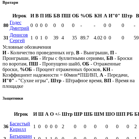
Вратари
Игрок
И
В
П
ИБ
БВ
ПШ
ОБ
%ОБ
КН
А
И"0"
Штр
Годес
80
0
0
0
0
0
0
0
-
-
0
0
0
-
Дмитрий
Денисов
31
1
0
1
0
39
4
35
89.7
4.02
0
0
0
59
Сергей
Условные обозначения
И
- Количество проведенных игр,
В
- Выигрыши,
П
-
Проигрыши,
ИБ
- Игры с буллитными сериями,
БВ
- Броски
по воротам,
ПШ
- Пропущено шайб,
ОБ
- Отраженные
броски,
%ОБ
- Процент отраженных бросков,
КН
-
Коэффициент надежности = 60мин*ПШ/ВП,
А
- Передачи,
И"0"
- "Сухие игры",
Штр
- Штрафное время,
ВП
- Время на
площадке
Защитники
Игрок
И
Ш
А
О
+/-
Штр
ШР
ШБ
ШМ
ШО
ШП
РБ
Б
Басистый
36
1
0
0
0
0
2
0
0
0
0
0
0
2
Кирилл
Батыршин
2
1
0
1
1
0
0
0
0
0
0
0
0
1