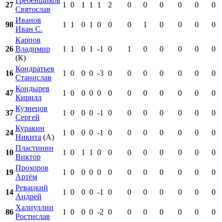
Гребенщиков
27
1
0
1
1
1
2
0
0
0
0
0
0
Святослав
Иванов
98
1
1
0
1
0
0
0
1
0
0
0
0
Иван С.
Карпов
26
Владимир
1
1
0
1
-1
0
1
0
0
0
0
0
(К)
Кондратьев
16
1
0
0
0
-3
0
0
0
0
0
0
0
Станислав
Кондырев
47
1
0
0
0
0
0
0
0
0
0
0
0
Кирилл
Кузнецов
37
1
0
0
0
-1
0
0
0
0
0
0
0
Сергей
Куракин
24
1
0
0
0
-1
0
0
0
0
0
0
0
Никита
(А)
Пластинин
10
1
0
1
1
0
0
0
0
0
0
0
0
Виктор
Прохоров
19
1
0
0
0
0
0
0
0
0
0
0
0
Артём
Ревацкий
14
1
0
0
0
-1
0
0
0
0
0
0
0
Андрей
Халиуллин
86
1
0
0
0
-2
0
0
0
0
0
0
0
Ростислав