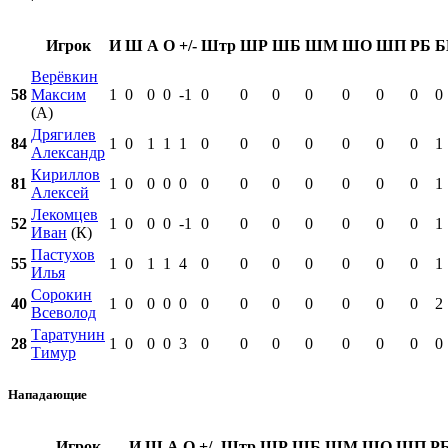
Игрок
И
Ш
А
О
+/-
Штр
ШР
ШБ
ШМ
ШО
ШП
РБ
Б
Верёвкин
58
Максим
1
0
0
0
-1
0
0
0
0
0
0
0
0
(А)
Дрягилев
84
1
0
1
1
1
0
0
0
0
0
0
0
1
Александр
Кириллов
81
1
0
0
0
0
0
0
0
0
0
0
0
1
Алексей
Лекомцев
52
1
0
0
0
-1
0
0
0
0
0
0
0
1
Иван
(К)
Пастухов
55
1
0
1
1
4
0
0
0
0
0
0
0
1
Илья
Сорокин
40
1
0
0
0
0
0
0
0
0
0
0
0
2
Всеволод
Таратунин
28
1
0
0
0
3
0
0
0
0
0
0
0
0
Тимур
Нападающие
Игрок
И
Ш
А
О
+/-
Штр
ШР
ШБ
ШМ
ШО
ШП
Р