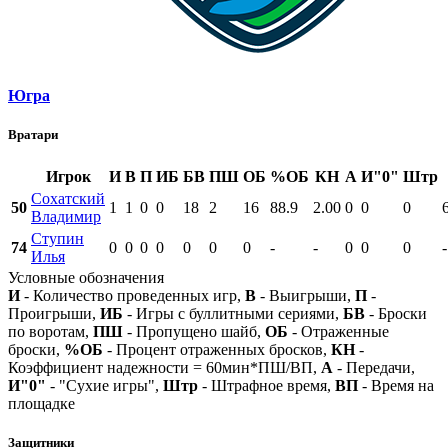
Югра
Вратари
Игрок
И
В
П
ИБ
БВ
ПШ
ОБ
%ОБ
КН
А
И"0"
Штр
Сохатский
50
1
1
0
0
18
2
16
88.9
2.00
0
0
0
Владимир
Ступин
74
0
0
0
0
0
0
0
-
-
0
0
0
-
Илья
Условные обозначения
И
- Количество проведенных игр,
В
- Выигрыши,
П
-
Проигрыши,
ИБ
- Игры с буллитными сериями,
БВ
- Броски
по воротам,
ПШ
- Пропущено шайб,
ОБ
- Отраженные
броски,
%ОБ
- Процент отраженных бросков,
КН
-
Коэффициент надежности = 60мин*ПШ/ВП,
А
- Передачи,
И"0"
- "Сухие игры",
Штр
- Штрафное время,
ВП
- Время на
площадке
Защитники