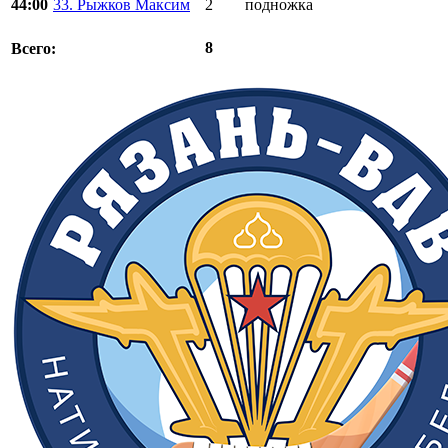
44:00
33. Рыжков Максим
2
подножка
8
Всего: