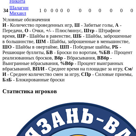
Никита
Шалагин
34
1
0
0
0
0
0
0
0
0
0
0
0
Михаил
Условные обозначения
И
- Количество проведенных игр,
Ш
- Забитые голы,
А
-
Передачи,
О
- Очки,
+/-
- Плюс/минус,
Штр
- Штрафное
время,
ШР
- Шайбы в равенстве,
ШБ
- Шайбы, заброшенные
в большинстве,
ШМ
- Шайбы, заброшенные в меньшинстве,
ШО
- Шайбы в овертайме,
ШП
- Победные шайбы,
РБ
-
Решающие буллиты,
БВ
- Броски по воротам,
%БВ
- Процент
реализованных бросков,
Вбр
- Вбрасывания,
ВВбр
-
Выигранные вбрасывания,
%Вбр
- Процент выигранных
вбрасываний,
ВП/И
- Среднее время на площадке за игру,
См/
И
- Среднее количество смен за игру,
СПр
- Силовые приемы,
БлБ
- Блокированные броски
Статистика игроков