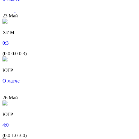
23
Май
ХИМ
0
:
3
(0:0 0:0 0:3)
ЮГР
О матче
26
Май
ЮГР
4
:
0
(0:0 1:0 3:0)