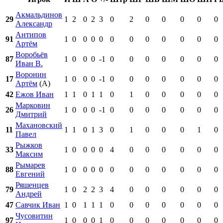
Акмальдинов
29
1
2
0
2
3
0
2
0
0
0
0
0
Александр
Антипов
91
1
0
0
0
0
0
0
0
0
0
0
0
Артём
Воробьёв
87
1
0
0
0
-1
0
0
0
0
0
0
0
Иван В.
Воронин
17
1
0
0
0
-1
0
0
0
0
0
0
0
Артём
(А)
42
Ежов Иван
1
1
0
1
1
0
1
0
0
0
0
0
Марковин
26
1
0
0
0
-1
0
0
0
0
0
0
0
Дмитрий
Махановский
11
1
1
0
1
3
0
1
0
0
0
1
0
Павел
Рыжков
33
1
0
0
0
0
4
0
0
0
0
0
0
Максим
Рымарев
88
1
0
0
0
0
0
0
0
0
0
0
0
Евгений
Ряшенцев
79
1
0
2
2
3
4
0
0
0
0
0
0
Андрей
47
Савчик Иван
1
0
1
1
1
0
0
0
0
0
0
0
Чусовитин
97
1
0
0
0
1
0
0
0
0
0
0
0