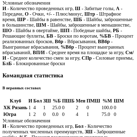
Условные обозначения
И
- Количество проведенных игр,
Ш
- Забитые голы,
А
-
Передачи,
О
- Очки,
+/-
- Плюс/минус,
Штр
- Штрафное
время,
ШР
- Шайбы в равенстве,
ШБ
- Шайбы, заброшенные
в большинстве,
ШМ
- Шайбы, заброшенные в меньшинстве,
ШО
- Шайбы в овертайме,
ШП
- Победные шайбы,
РБ
-
Решающие буллиты,
БВ
- Броски по воротам,
%БВ
- Процент
реализованных бросков,
Вбр
- Вбрасывания,
ВВбр
-
Выигранные вбрасывания,
%Вбр
- Процент выигранных
вбрасываний,
ВП/И
- Среднее время на площадке за игру,
См/
И
- Среднее количество смен за игру,
СПр
- Силовые приемы,
БлБ
- Блокированные броски
Командная статистика
В неравных составах
Клуб
И
Бол
ЗШ
%Б
ПШБ
Мен
ПМШ
%М
ШМ
ХК Рязань
1
4
1
25.0
0
2
0
100.0
0
Югра
1
2
0
0.0
0
4
1
75.0
0
Условные обозначения
И
- Количество проведенных игр,
Бол
- Количество
полученных численных преимуществ,
ЗШ
- Заброшенные