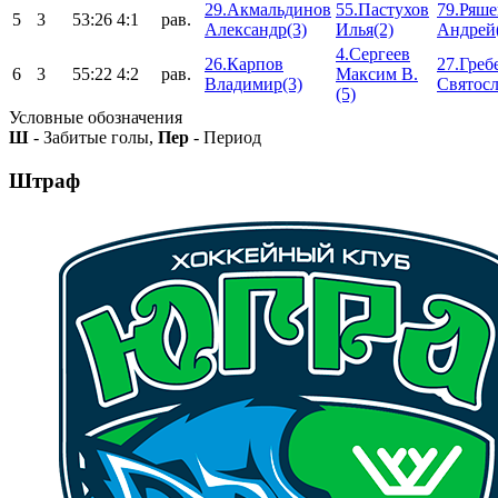
29.Акмальдинов
55.Пастухов
79.Ряш
5
3
53:26
4:1
рав.
Александр(3)
Илья(2)
Андрей
4.Сергеев
26.Карпов
27.Гре
6
3
55:22
4:2
рав.
Максим В.
Владимир(3)
Святосл
(5)
Условные обозначения
Ш
- Забитые голы,
Пер
- Период
Штраф