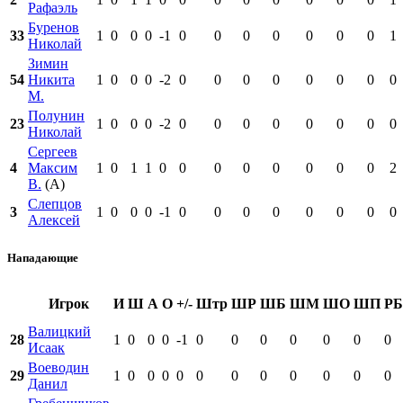
Рафаэль
Буренов
33
1
0
0
0
-1
0
0
0
0
0
0
0
1
Николай
Зимин
54
Никита
1
0
0
0
-2
0
0
0
0
0
0
0
0
М.
Полунин
23
1
0
0
0
-2
0
0
0
0
0
0
0
0
Николай
Сергеев
4
Максим
1
0
1
1
0
0
0
0
0
0
0
0
2
В.
(А)
Слепцов
3
1
0
0
0
-1
0
0
0
0
0
0
0
0
Алексей
Нападающие
Игрок
И
Ш
А
О
+/-
Штр
ШР
ШБ
ШМ
ШО
ШП
РБ
Валицкий
28
1
0
0
0
-1
0
0
0
0
0
0
0
Исаак
Воеводин
29
1
0
0
0
0
0
0
0
0
0
0
0
Данил