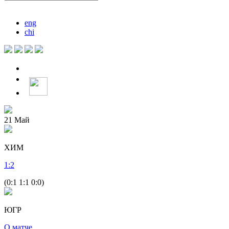
eng
chi
21
Май
ХИМ
1
:
2
(0:1 1:1 0:0)
ЮГР
О матче