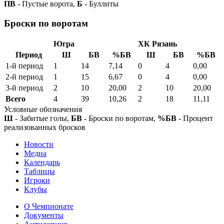
ПВ
- Пустые ворота,
Б
- Буллиты
Броски по воротам
Югра
ХК Рязань
Период
Ш
БВ
%БВ
Ш
БВ
%БВ
1-й период
1
14
7,14
0
4
0,00
2-й период
1
15
6,67
0
4
0,00
3-й период
2
10
20,00
2
10
20,00
Всего
4
39
10,26
2
18
11,11
Условные обозначения
Ш
- Забитые голы,
БВ
- Броски по воротам,
%БВ
- Процент
реализованных бросков
Новости
Медиа
Календарь
Таблицы
Игроки
Клубы
О Чемпионате
Документы