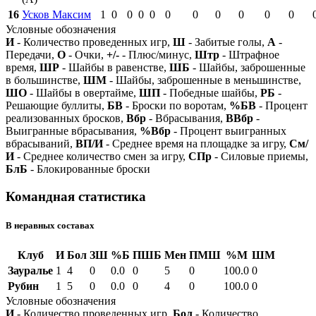
16
Усков Максим
1
0
0
0
0
0
0
0
0
0
0
Условные обозначения
И
- Количество проведенных игр,
Ш
- Забитые голы,
А
-
Передачи,
О
- Очки,
+/-
- Плюс/минус,
Штр
- Штрафное
время,
ШР
- Шайбы в равенстве,
ШБ
- Шайбы, заброшенные
в большинстве,
ШМ
- Шайбы, заброшенные в меньшинстве,
ШО
- Шайбы в овертайме,
ШП
- Победные шайбы,
РБ
-
Решающие буллиты,
БВ
- Броски по воротам,
%БВ
- Процент
реализованных бросков,
Вбр
- Вбрасывания,
ВВбр
-
Выигранные вбрасывания,
%Вбр
- Процент выигранных
вбрасываний,
ВП/И
- Среднее время на площадке за игру,
См/
И
- Среднее количество смен за игру,
СПр
- Силовые приемы,
БлБ
- Блокированные броски
Командная статистика
В неравных составах
Клуб
И
Бол
ЗШ
%Б
ПШБ
Мен
ПМШ
%М
ШМ
Зауралье
1
4
0
0.0
0
5
0
100.0
0
Рубин
1
5
0
0.0
0
4
0
100.0
0
Условные обозначения
И
- Количество проведенных игр,
Бол
- Количество