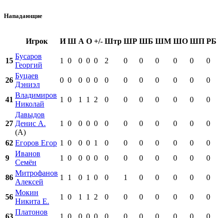
Нападающие
Игрок
И
Ш
А
О
+/-
Штр
ШР
ШБ
ШМ
ШО
ШП
РБ
Бусаров
15
1
0
0
0
0
2
0
0
0
0
0
0
Георгий
Буцаев
26
0
0
0
0
0
0
0
0
0
0
0
0
Дэниэл
Владимиров
41
1
0
1
1
2
0
0
0
0
0
0
0
Николай
Давыдов
27
Денис А.
1
0
0
0
0
0
0
0
0
0
0
0
(А)
62
Егоров Егор
1
0
0
0
1
0
0
0
0
0
0
0
Иванов
9
1
0
0
0
0
0
0
0
0
0
0
0
Семён
Митрофанов
86
1
1
0
1
0
0
1
0
0
0
0
0
Алексей
Мокин
56
1
0
1
1
2
0
0
0
0
0
0
0
Никита Е.
Платонов
63
1
0
0
0
0
0
0
0
0
0
0
0