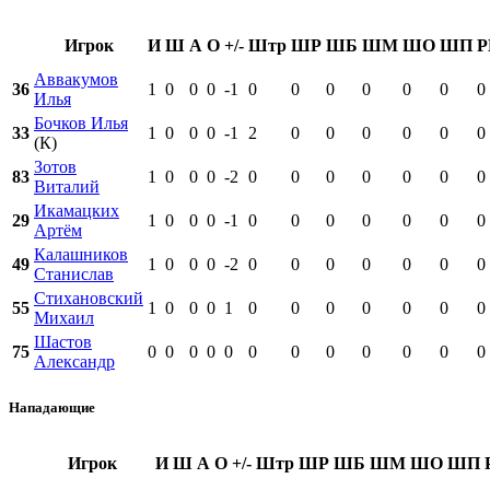
Игрок
И
Ш
А
О
+/-
Штр
ШР
ШБ
ШМ
ШО
ШП
Р
Аввакумов
36
1
0
0
0
-1
0
0
0
0
0
0
0
Илья
Бочков Илья
33
1
0
0
0
-1
2
0
0
0
0
0
0
(К)
Зотов
83
1
0
0
0
-2
0
0
0
0
0
0
0
Виталий
Икамацких
29
1
0
0
0
-1
0
0
0
0
0
0
0
Артём
Калашников
49
1
0
0
0
-2
0
0
0
0
0
0
0
Станислав
Стихановский
55
1
0
0
0
1
0
0
0
0
0
0
0
Михаил
Шастов
75
0
0
0
0
0
0
0
0
0
0
0
0
Александр
Нападающие
Игрок
И
Ш
А
О
+/-
Штр
ШР
ШБ
ШМ
ШО
ШП