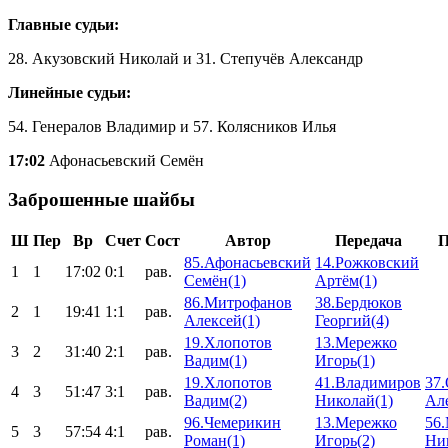
Главные судьи:
28. Акузовский Николай и 31. Степучёв Александр
Линейные судьи:
54. Генералов Владимир и 57. Колясников Илья
17:02
Афонасьевский Семён
Заброшенные шайбы
Ш
Пер
Вр
Счет
Сост
Автор
Передача
П
85.Афонасьевский
14.Рожковский
1
1
17:02
0:1
рав.
Семён(1)
Артём(1)
86.Митрофанов
38.Бердюков
2
1
19:41
1:1
рав.
Алексей(1)
Георгий(4)
19.Хлопотов
13.Мережко
3
2
31:40
2:1
рав.
Вадим(1)
Игорь(1)
19.Хлопотов
41.Владимиров
37
4
3
51:47
3:1
рав.
Вадим(2)
Николай(1)
Але
96.Чемерикин
13.Мережко
56
5
3
57:54
4:1
рав.
Роман(1)
Игорь(2)
Ник