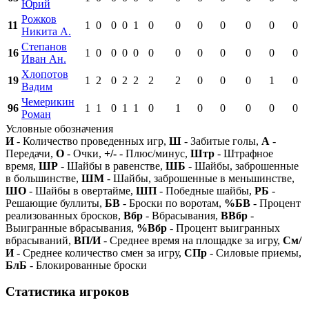
Юрий
Рожков
11
1
0
0
0
1
0
0
0
0
0
0
0
Никита А.
Степанов
16
1
0
0
0
0
0
0
0
0
0
0
0
Иван Ан.
Хлопотов
19
1
2
0
2
2
2
2
0
0
0
1
0
Вадим
Чемерикин
96
1
1
0
1
1
0
1
0
0
0
0
0
Роман
Условные обозначения
И
- Количество проведенных игр,
Ш
- Забитые голы,
А
-
Передачи,
О
- Очки,
+/-
- Плюс/минус,
Штр
- Штрафное
время,
ШР
- Шайбы в равенстве,
ШБ
- Шайбы, заброшенные
в большинстве,
ШМ
- Шайбы, заброшенные в меньшинстве,
ШО
- Шайбы в овертайме,
ШП
- Победные шайбы,
РБ
-
Решающие буллиты,
БВ
- Броски по воротам,
%БВ
- Процент
реализованных бросков,
Вбр
- Вбрасывания,
ВВбр
-
Выигранные вбрасывания,
%Вбр
- Процент выигранных
вбрасываний,
ВП/И
- Среднее время на площадке за игру,
См/
И
- Среднее количество смен за игру,
СПр
- Силовые приемы,
БлБ
- Блокированные броски
Статистика игроков