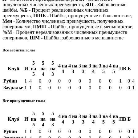
полученных численных преимуществ,
ЗШ
- Заброшенные
шайбы,
%Б
- Процент реализованных численных
преимуществ,
ПШБ
- Шайбы, пропущенные в большинстве,
Мен
- Количество численных преимуществ, полученных
соперниками,
ПМШ
- Шайбы, пропущенные в меньшинстве,
%М
- Процент нереализованных численных преимуществ
соперников,
ШМ
- Шайбы, заброшенные в меньшинстве
Все забитые голы
5
5
5
4 на
4 на
3 на
3 на
3 на
4 на
Клуб
И
на
на
на
ПВ
Б
4
3
3
4
5
5
5
4
3
Рубин
1
4
0
0
0
0
0
0
0
0
1
0
4
Зауралье
1
1
0
0
0
0
0
0
0
0
0
0
1
Все пропущенные голы
5
5
5
4 на
4 на
3 на
3 на
3 на
4 на
Клуб
И
на
на
на
ПВ
Б
4
3
3
4
5
5
5
4
3
Рубин
1
1
0
0
0
0
0
0
0
0
0
0
1