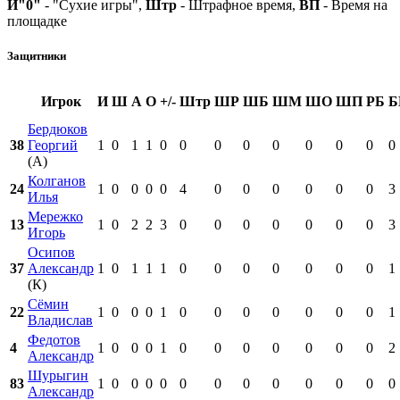
И"0"
- "Сухие игры",
Штр
- Штрафное время,
ВП
- Время на
площадке
Защитники
Игрок
И
Ш
А
О
+/-
Штр
ШР
ШБ
ШМ
ШО
ШП
РБ
Б
Бердюков
38
Георгий
1
0
1
1
0
0
0
0
0
0
0
0
0
(А)
Колганов
24
1
0
0
0
0
4
0
0
0
0
0
0
3
Илья
Мережко
13
1
0
2
2
3
0
0
0
0
0
0
0
3
Игорь
Осипов
37
Александр
1
0
1
1
1
0
0
0
0
0
0
0
1
(К)
Сёмин
22
1
0
0
0
1
0
0
0
0
0
0
0
1
Владислав
Федотов
4
1
0
0
0
1
0
0
0
0
0
0
0
2
Александр
Шурыгин
83
1
0
0
0
0
0
0
0
0
0
0
0
0
Александр