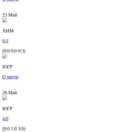
23
Май
ХИМ
0
:
3
(0:0 0:0 0:3)
ЮГР
О матче
26
Май
ЮГР
4
:
0
(0:0 1:0 3:0)