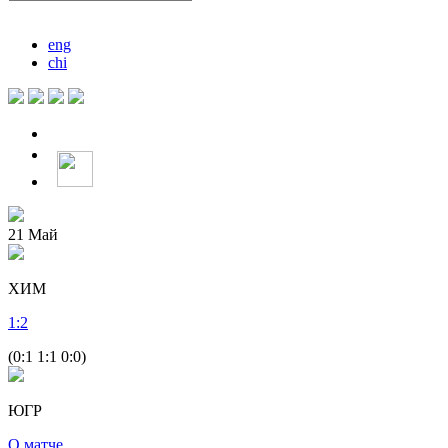
eng
chi
21
Май
ХИМ
1
:
2
(0:1 1:1 0:0)
ЮГР
О матче