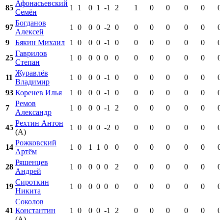
Афонасьевский
85
1
1
0
1
-1
2
1
0
0
0
0
Семён
Богданов
97
1
0
0
0
-2
0
0
0
0
0
0
Алексей
9
Бякин Михаил
1
0
0
0
-1
0
0
0
0
0
0
Гаврилов
25
1
0
0
0
0
0
0
0
0
0
0
Степан
Журавлёв
11
1
0
0
0
-1
0
0
0
0
0
0
Владимир
93
Коренев Илья
1
0
0
0
-1
0
0
0
0
0
0
Ремов
7
1
0
0
0
-1
2
0
0
0
0
0
Александр
Рехтин Антон
45
1
0
0
0
-2
0
0
0
0
0
0
(А)
Рожковский
14
1
0
1
1
0
0
0
0
0
0
0
Артём
Ряшенцев
28
1
0
0
0
0
2
0
0
0
0
0
Андрей
Сироткин
19
1
0
0
0
0
0
0
0
0
0
0
Никита
Соколов
41
Константин
1
0
0
0
-1
2
0
0
0
0
0
(А)