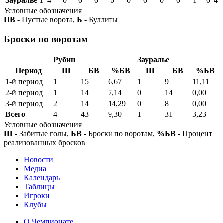
Зауралье
1
4
0
0
0
0
0
0
0
0
1
0
4
Условные обозначения
ПВ
- Пустые ворота,
Б
- Буллиты
Броски по воротам
Рубин
Зауралье
Период
Ш
БВ
%БВ
Ш
БВ
%БВ
1-й период
1
15
6,67
1
9
11,11
2-й период
1
14
7,14
0
14
0,00
3-й период
2
14
14,29
0
8
0,00
Всего
4
43
9,30
1
31
3,23
Условные обозначения
Ш
- Забитые голы,
БВ
- Броски по воротам,
%БВ
- Процент
реализованных бросков
Новости
Медиа
Календарь
Таблицы
Игроки
Клубы
О Чемпионате