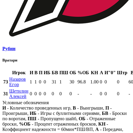
Рубин
Вратари
Игрок
И
В
П
ИБ
БВ
ПШ
ОБ
%ОБ
КН
А
И"0"
Штр
Назаров
73
1
1
0
0
31
1
30
96.8
1.00
0
0
0
60
Егор
Щетилин
31
0
0
0
0
0
0
0
-
-
0
0
0
-
Алексей
Условные обозначения
И
- Количество проведенных игр,
В
- Выигрыши,
П
-
Проигрыши,
ИБ
- Игры с буллитными сериями,
БВ
- Броски
по воротам,
ПШ
- Пропущено шайб,
ОБ
- Отраженные
броски,
%ОБ
- Процент отраженных бросков,
КН
-
Коэффициент надежности = 60мин*ПШ/ВП,
А
- Передачи,