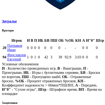
Зауралье
Вратари
Игрок
И
В
П
ИБ
БВ
ПШ
ОБ
%ОБ
КН
А
И"0"
Штр
Патраков
20
0
0
0
0
0
0
0
-
-
0
0
0
Иван
Ярославлев
94
1
0
1
0
42
3
39
92.9
3.03
0
0
0
Евгений
Условные обозначения
И
- Количество проведенных игр,
В
- Выигрыши,
П
-
Проигрыши,
ИБ
- Игры с буллитными сериями,
БВ
- Броски
по воротам,
ПШ
- Пропущено шайб,
ОБ
- Отраженные
броски,
%ОБ
- Процент отраженных бросков,
КН
-
Коэффициент надежности = 60мин*ПШ/ВП,
А
- Передачи,
И"0"
- "Сухие игры",
Штр
- Штрафное время,
ВП
- Время на
площадке
Защитники