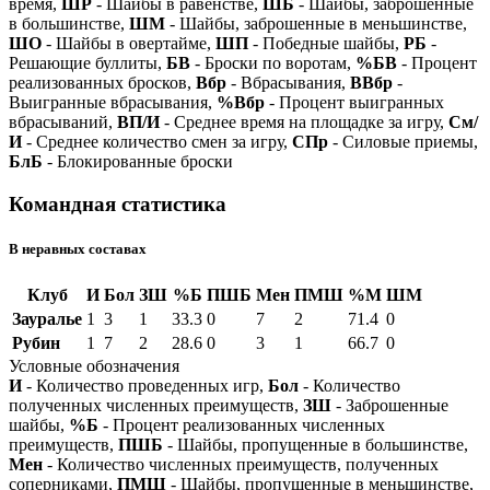
время,
ШР
- Шайбы в равенстве,
ШБ
- Шайбы, заброшенные
в большинстве,
ШМ
- Шайбы, заброшенные в меньшинстве,
ШО
- Шайбы в овертайме,
ШП
- Победные шайбы,
РБ
-
Решающие буллиты,
БВ
- Броски по воротам,
%БВ
- Процент
реализованных бросков,
Вбр
- Вбрасывания,
ВВбр
-
Выигранные вбрасывания,
%Вбр
- Процент выигранных
вбрасываний,
ВП/И
- Среднее время на площадке за игру,
См/
И
- Среднее количество смен за игру,
СПр
- Силовые приемы,
БлБ
- Блокированные броски
Командная статистика
В неравных составах
Клуб
И
Бол
ЗШ
%Б
ПШБ
Мен
ПМШ
%М
ШМ
Зауралье
1
3
1
33.3
0
7
2
71.4
0
Рубин
1
7
2
28.6
0
3
1
66.7
0
Условные обозначения
И
- Количество проведенных игр,
Бол
- Количество
полученных численных преимуществ,
ЗШ
- Заброшенные
шайбы,
%Б
- Процент реализованных численных
преимуществ,
ПШБ
- Шайбы, пропущенные в большинстве,
Мен
- Количество численных преимуществ, полученных
соперниками,
ПМШ
- Шайбы, пропущенные в меньшинстве,