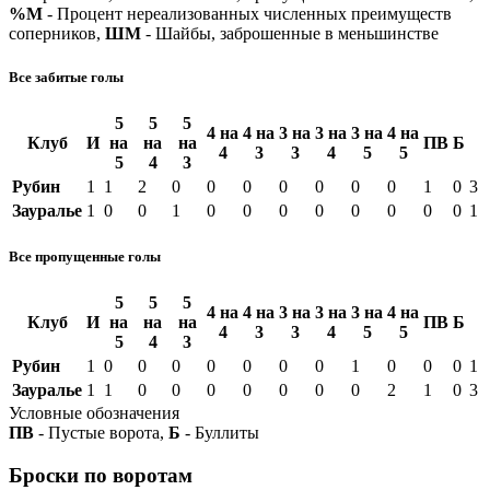
%М
- Процент нереализованных численных преимуществ
соперников,
ШМ
- Шайбы, заброшенные в меньшинстве
Все забитые голы
5
5
5
4 на
4 на
3 на
3 на
3 на
4 на
Клуб
И
на
на
на
ПВ
Б
4
3
3
4
5
5
5
4
3
Рубин
1
1
2
0
0
0
0
0
0
0
1
0
3
Зауралье
1
0
0
1
0
0
0
0
0
0
0
0
1
Все пропущенные голы
5
5
5
4 на
4 на
3 на
3 на
3 на
4 на
Клуб
И
на
на
на
ПВ
Б
4
3
3
4
5
5
5
4
3
Рубин
1
0
0
0
0
0
0
0
1
0
0
0
1
Зауралье
1
1
0
0
0
0
0
0
0
2
1
0
3
Условные обозначения
ПВ
- Пустые ворота,
Б
- Буллиты
Броски по воротам