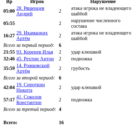
Вр
Игрок
Нарушение
28. Ряшенцев
атака игрока не владеющего
05:00
2
Андрей
шайбой
нарушение численного
05:55
2
состава
29. Икамацких
атака игрока не владеющего
16:27
2
Артём
шайбой
Всего за первый период:
6
21:55
93. Коренев Илья
2
удар клюшкой
32:46
45. Рехтин Антон
2
подножка
14. Рожковский
35:59
2
грубость
Артём
Всего за второй период:
6
19. Сироткин
42:04
2
удар клюшкой
Никита
41. Соколов
57:17
2
подножка
Константин
Всего за третий период:
4
16
Всего: