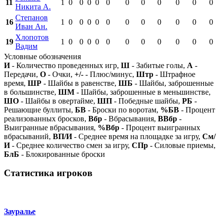
11
1
0
0
0
0
0
0
0
0
0
0
0
Никита А.
Степанов
16
1
0
0
0
0
0
0
0
0
0
0
0
Иван Ан.
Хлопотов
19
1
0
0
0
0
0
0
0
0
0
0
0
Вадим
Условные обозначения
И
- Количество проведенных игр,
Ш
- Забитые голы,
А
-
Передачи,
О
- Очки,
+/-
- Плюс/минус,
Штр
- Штрафное
время,
ШР
- Шайбы в равенстве,
ШБ
- Шайбы, заброшенные
в большинстве,
ШМ
- Шайбы, заброшенные в меньшинстве,
ШО
- Шайбы в овертайме,
ШП
- Победные шайбы,
РБ
-
Решающие буллиты,
БВ
- Броски по воротам,
%БВ
- Процент
реализованных бросков,
Вбр
- Вбрасывания,
ВВбр
-
Выигранные вбрасывания,
%Вбр
- Процент выигранных
вбрасываний,
ВП/И
- Среднее время на площадке за игру,
См/
И
- Среднее количество смен за игру,
СПр
- Силовые приемы,
БлБ
- Блокированные броски
Статистика игроков
Зауралье