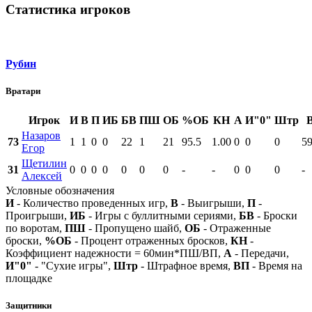
Статистика игроков
Рубин
Вратари
Игрок
И
В
П
ИБ
БВ
ПШ
ОБ
%ОБ
КН
А
И"0"
Штр
Назаров
73
1
1
0
0
22
1
21
95.5
1.00
0
0
0
59
Егор
Щетилин
31
0
0
0
0
0
0
0
-
-
0
0
0
-
Алексей
Условные обозначения
И
- Количество проведенных игр,
В
- Выигрыши,
П
-
Проигрыши,
ИБ
- Игры с буллитными сериями,
БВ
- Броски
по воротам,
ПШ
- Пропущено шайб,
ОБ
- Отраженные
броски,
%ОБ
- Процент отраженных бросков,
КН
-
Коэффициент надежности = 60мин*ПШ/ВП,
А
- Передачи,
И"0"
- "Сухие игры",
Штр
- Штрафное время,
ВП
- Время на
площадке
Защитники