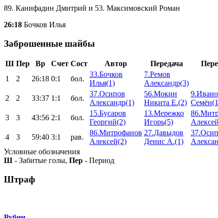
89. Канифадин Дмитрий и 53. Максимовский Роман
26:18
Бочков Илья
Заброшенные шайбы
Ш
Пер
Вр
Счет
Сост
Автор
Передача
Пере
33.Бочков
7.Ремов
1
2
26:18
0:1
бол.
Илья(1)
Александр(3)
37.Осипов
56.Мокин
9.Ивано
2
2
33:37
1:1
бол.
Александр(1)
Никита Е.(2)
Семён(1
15.Бусаров
13.Мережко
86.Мит
3
3
43:56
2:1
бол.
Георгий(2)
Игорь(5)
Алексей
86.Митрофанов
27.Давыдов
37.Оси
4
3
59:40
3:1
рав.
Алексей(2)
Денис А.(1)
Алексан
Условные обозначения
Ш
- Забитые голы,
Пер
- Период
Штраф
Рубин