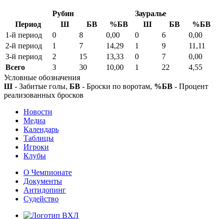
Рубин
Зауралье
Период
Ш
БВ
%БВ
Ш
БВ
%БВ
1-й период
0
8
0,00
0
6
0,00
2-й период
1
7
14,29
1
9
11,11
3-й период
2
15
13,33
0
7
0,00
Всего
3
30
10,00
1
22
4,55
Условные обозначения
Ш
- Забитые голы,
БВ
- Броски по воротам,
%БВ
- Процент
реализованных бросков
Новости
Медиа
Календарь
Таблицы
Игроки
Клубы
О Чемпионате
Документы
Антидопинг
Судейство