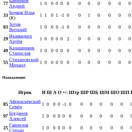
Банников
77
1
0
0
0
0
0
0
0
0
0
0
0
Андрей
Бочков Илья
33
1
1
0
1
-1
0
0
1
0
0
0
0
(К)
Зотов
83
1
0
0
0
-1
0
0
0
0
0
0
0
Виталий
Икамацких
29
1
0
0
0
0
2
0
0
0
0
0
0
Артём
Калашников
49
1
0
0
0
0
0
0
0
0
0
0
0
Станислав
Стихановский
55
1
0
0
0
0
0
0
0
0
0
0
0
Михаил
Нападающие
Игрок
И
Ш
А
О
+/-
Штр
ШР
ШБ
ШМ
ШО
ШП
Афонасьевский
85
1
0
0
0
-1
0
0
0
0
0
0
Семён
Богданов
97
1
0
0
0
0
0
0
0
0
0
0
Алексей
Гаврилов
25
1
0
0
0
0
0
0
0
0
0
0
Степан