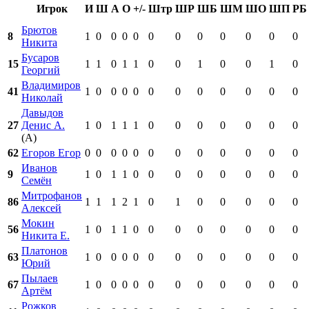
Игрок
И
Ш
А
О
+/-
Штр
ШР
ШБ
ШМ
ШО
ШП
РБ
Брютов
8
1
0
0
0
0
0
0
0
0
0
0
0
Никита
Бусаров
15
1
1
0
1
1
0
0
1
0
0
1
0
Георгий
Владимиров
41
1
0
0
0
0
0
0
0
0
0
0
0
Николай
Давыдов
27
Денис А.
1
0
1
1
1
0
0
0
0
0
0
0
(А)
62
Егоров Егор
0
0
0
0
0
0
0
0
0
0
0
0
Иванов
9
1
0
1
1
0
0
0
0
0
0
0
0
Семён
Митрофанов
86
1
1
1
2
1
0
1
0
0
0
0
0
Алексей
Мокин
56
1
0
1
1
0
0
0
0
0
0
0
0
Никита Е.
Платонов
63
1
0
0
0
0
0
0
0
0
0
0
0
Юрий
Пылаев
67
1
0
0
0
0
0
0
0
0
0
0
0
Артём
Рожков