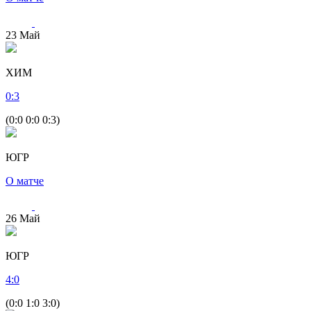
23
Май
ХИМ
0
:
3
(0:0 0:0 0:3)
ЮГР
О матче
26
Май
ЮГР
4
:
0
(0:0 1:0 3:0)