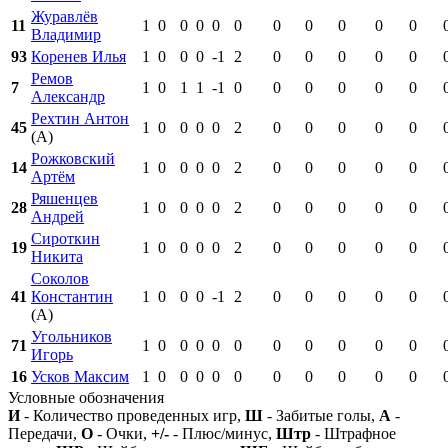
Журавлёв
11
1
0
0
0
0
0
0
0
0
0
0
Владимир
93
Коренев Илья
1
0
0
0
-1
2
0
0
0
0
0
Ремов
7
1
0
1
1
-1
0
0
0
0
0
0
Александр
Рехтин Антон
45
1
0
0
0
0
2
0
0
0
0
0
(А)
Рожковский
14
1
0
0
0
0
2
0
0
0
0
0
Артём
Ряшенцев
28
1
0
0
0
0
2
0
0
0
0
0
Андрей
Сироткин
19
1
0
0
0
0
2
0
0
0
0
0
Никита
Соколов
41
Константин
1
0
0
0
-1
2
0
0
0
0
0
(А)
Угольников
71
1
0
0
0
0
0
0
0
0
0
0
Игорь
16
Усков Максим
1
0
0
0
0
0
0
0
0
0
0
Условные обозначения
И
- Количество проведенных игр,
Ш
- Забитые голы,
А
-
Передачи,
О
- Очки,
+/-
- Плюс/минус,
Штр
- Штрафное