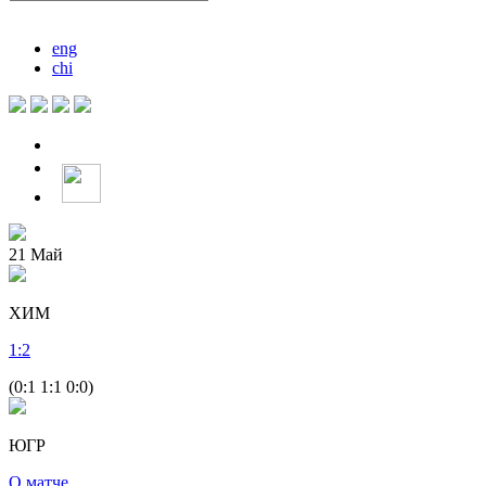
eng
chi
21
Май
ХИМ
1
:
2
(0:1 1:1 0:0)
ЮГР
О матче