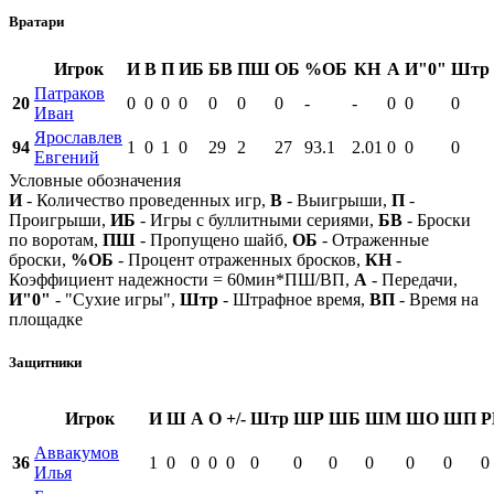
Вратари
Игрок
И
В
П
ИБ
БВ
ПШ
ОБ
%ОБ
КН
А
И"0"
Штр
Патраков
20
0
0
0
0
0
0
0
-
-
0
0
0
Иван
Ярославлев
94
1
0
1
0
29
2
27
93.1
2.01
0
0
0
Евгений
Условные обозначения
И
- Количество проведенных игр,
В
- Выигрыши,
П
-
Проигрыши,
ИБ
- Игры с буллитными сериями,
БВ
- Броски
по воротам,
ПШ
- Пропущено шайб,
ОБ
- Отраженные
броски,
%ОБ
- Процент отраженных бросков,
КН
-
Коэффициент надежности = 60мин*ПШ/ВП,
А
- Передачи,
И"0"
- "Сухие игры",
Штр
- Штрафное время,
ВП
- Время на
площадке
Защитники
Игрок
И
Ш
А
О
+/-
Штр
ШР
ШБ
ШМ
ШО
ШП
Р
Аввакумов
36
1
0
0
0
0
0
0
0
0
0
0
0
Илья