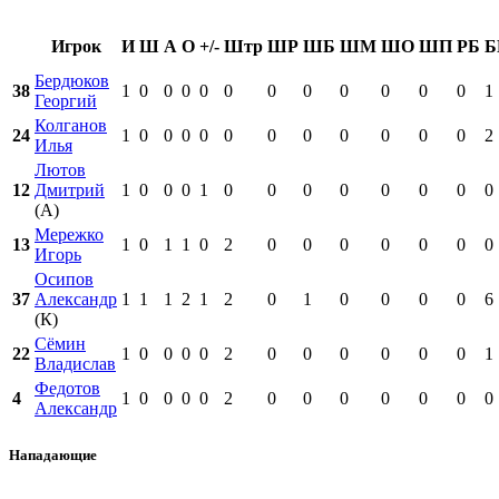
Игрок
И
Ш
А
О
+/-
Штр
ШР
ШБ
ШМ
ШО
ШП
РБ
Б
Бердюков
38
1
0
0
0
0
0
0
0
0
0
0
0
1
Георгий
Колганов
24
1
0
0
0
0
0
0
0
0
0
0
0
2
Илья
Лютов
12
Дмитрий
1
0
0
0
1
0
0
0
0
0
0
0
0
(А)
Мережко
13
1
0
1
1
0
2
0
0
0
0
0
0
0
Игорь
Осипов
37
Александр
1
1
1
2
1
2
0
1
0
0
0
0
6
(К)
Сёмин
22
1
0
0
0
0
2
0
0
0
0
0
0
1
Владислав
Федотов
4
1
0
0
0
0
2
0
0
0
0
0
0
0
Александр
Нападающие