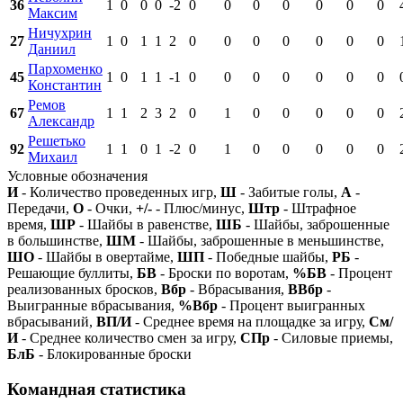
36
1
0
0
0
-2
0
0
0
0
0
0
0
Максим
Ничухрин
27
1
0
1
1
2
0
0
0
0
0
0
0
Даниил
Пархоменко
45
1
0
1
1
-1
0
0
0
0
0
0
0
Константин
Ремов
67
1
1
2
3
2
0
1
0
0
0
0
0
Александр
Решетько
92
1
1
0
1
-2
0
1
0
0
0
0
0
Михаил
Условные обозначения
И
- Количество проведенных игр,
Ш
- Забитые голы,
А
-
Передачи,
О
- Очки,
+/-
- Плюс/минус,
Штр
- Штрафное
время,
ШР
- Шайбы в равенстве,
ШБ
- Шайбы, заброшенные
в большинстве,
ШМ
- Шайбы, заброшенные в меньшинстве,
ШО
- Шайбы в овертайме,
ШП
- Победные шайбы,
РБ
-
Решающие буллиты,
БВ
- Броски по воротам,
%БВ
- Процент
реализованных бросков,
Вбр
- Вбрасывания,
ВВбр
-
Выигранные вбрасывания,
%Вбр
- Процент выигранных
вбрасываний,
ВП/И
- Среднее время на площадке за игру,
См/
И
- Среднее количество смен за игру,
СПр
- Силовые приемы,
БлБ
- Блокированные броски
Командная статистика