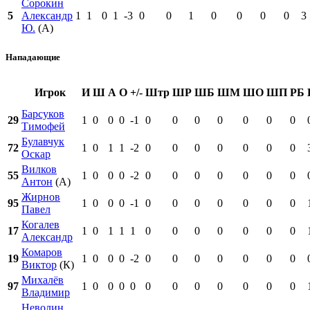
Сорокин
5
Александр
1
1
0
1
-3
0
0
1
0
0
0
0
3
Ю.
(А)
Нападающие
Игрок
И
Ш
А
О
+/-
Штр
ШР
ШБ
ШМ
ШО
ШП
РБ
Барсуков
29
1
0
0
0
-1
0
0
0
0
0
0
0
Тимофей
Булавчук
72
1
0
1
1
-2
0
0
0
0
0
0
0
Оскар
Вилков
55
1
0
0
0
-2
0
0
0
0
0
0
0
Антон
(А)
Жирнов
95
1
0
0
0
-1
0
0
0
0
0
0
0
Павел
Когалев
17
1
0
1
1
1
0
0
0
0
0
0
0
Александр
Комаров
19
1
0
0
0
-2
0
0
0
0
0
0
0
Виктор
(К)
Михалёв
97
1
0
0
0
0
0
0
0
0
0
0
0
Владимир
Неволин