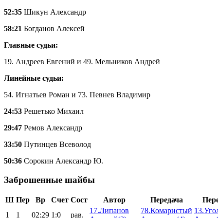
52:35
Шикун Александр
58:21
Богданов Алексей
Главные судьи:
19. Андреев Евгений и 49. Мельников Андрей
Линейные судьи:
54. Игнатьев Роман и 73. Певнев Владимир
24:53
Решетько Михаил
29:47
Ремов Александр
33:50
Путинцев Всеволод
50:36
Сорокин Александр Ю.
Заброшенные шайбы
Ш
Пер
Вр
Счет
Сост
Автор
Передача
Пер
17.Липанов
78.Комаристый
13.Уго
1
1
02:29
1:0
рав.