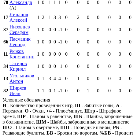
78
Александр
1
0
1
1
1
0
0
0
0
0
0
0
(А)
Липанов
17
1
2
1
3
3
0
2
0
0
0
0
0
Алексей
Низовцев
87
1
0
0
0
-1
0
0
0
0
0
0
0
Серафим
Пасманик
66
1
0
0
0
-1
0
0
0
0
0
0
0
Леонид
Рыжов
11
1
0
0
0
0
0
0
0
0
0
0
0
Константин
Тагиров
34
1
0
0
0
-1
0
0
0
0
0
0
0
Кирилл
Угольников
13
1
1
3
4
4
0
1
0
0
0
0
0
Антон
Ширяев
82
1
1
0
1
-1
0
0
1
0
0
0
0
Иван
Условные обозначения
И
- Количество проведенных игр,
Ш
- Забитые голы,
А
-
Передачи,
О
- Очки,
+/-
- Плюс/минус,
Штр
- Штрафное
время,
ШР
- Шайбы в равенстве,
ШБ
- Шайбы, заброшенные
в большинстве,
ШМ
- Шайбы, заброшенные в меньшинстве,
ШО
- Шайбы в овертайме,
ШП
- Победные шайбы,
РБ
-
Решающие буллиты,
БВ
- Броски по воротам,
%БВ
- Процент