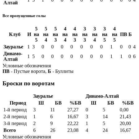
Алтай
Все пропущенные голы
5
5
5
4
4
3
3
3
4
Клуб
И
на
на
на
на
на
на
на
на
на
ПВ
Б
5
4
3
4
3
3
4
5
5
Зауралье
1
3
0
0
0
0
0
0
0
1
0
0
4
Динамо-
1
5
0
0
0
0
0
0
0
1
1
0
6
Алтай
Условные обозначения
ПВ
- Пустые ворота,
Б
- Буллиты
Броски по воротам
Зауралье
Динамо-Алтай
Период
Ш
БВ
%БВ
Ш
БВ
%БВ
1-й период
3
11
27,27
0
5
0,00
2-й период
1
6
16,67
3
14
21,43
3-й период
2
9
22,22
1
5
20,00
Всего
6
26
23,08
4
24
16,67
Условные обозначения