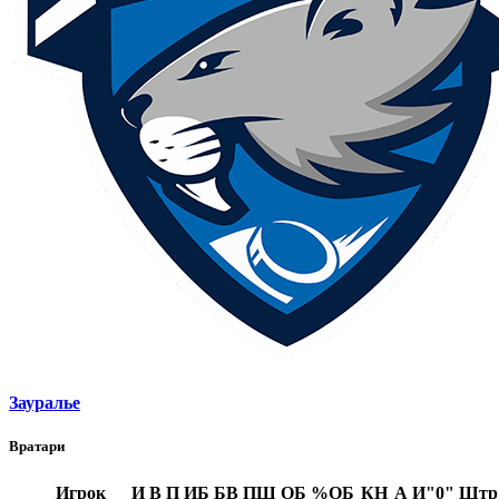
Зауралье
Вратари
Игрок
И
В
П
ИБ
БВ
ПШ
ОБ
%ОБ
КН
А
И"0"
Штр