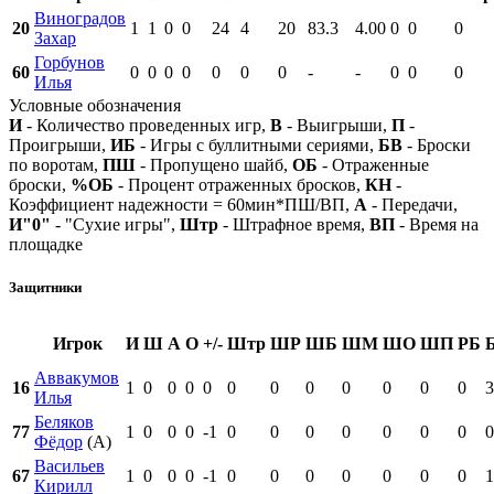
Виноградов
20
1
1
0
0
24
4
20
83.3
4.00
0
0
0
Захар
Горбунов
60
0
0
0
0
0
0
0
-
-
0
0
0
Илья
Условные обозначения
И
- Количество проведенных игр,
В
- Выигрыши,
П
-
Проигрыши,
ИБ
- Игры с буллитными сериями,
БВ
- Броски
по воротам,
ПШ
- Пропущено шайб,
ОБ
- Отраженные
броски,
%ОБ
- Процент отраженных бросков,
КН
-
Коэффициент надежности = 60мин*ПШ/ВП,
А
- Передачи,
И"0"
- "Сухие игры",
Штр
- Штрафное время,
ВП
- Время на
площадке
Защитники
Игрок
И
Ш
А
О
+/-
Штр
ШР
ШБ
ШМ
ШО
ШП
РБ
Аввакумов
16
1
0
0
0
0
0
0
0
0
0
0
0
3
Илья
Беляков
77
1
0
0
0
-1
0
0
0
0
0
0
0
0
Фёдор
(А)
Васильев
67
1
0
0
0
-1
0
0
0
0
0
0
0
1
Кирилл