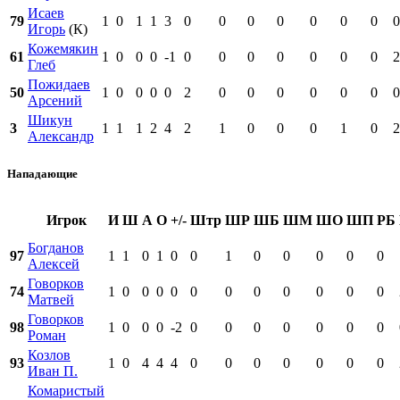
Исаев
79
1
0
1
1
3
0
0
0
0
0
0
0
0
Игорь
(К)
Кожемякин
61
1
0
0
0
-1
0
0
0
0
0
0
0
2
Глеб
Пожидаев
50
1
0
0
0
0
2
0
0
0
0
0
0
0
Арсений
Шикун
3
1
1
1
2
4
2
1
0
0
0
1
0
2
Александр
Нападающие
Игрок
И
Ш
А
О
+/-
Штр
ШР
ШБ
ШМ
ШО
ШП
РБ
Богданов
97
1
1
0
1
0
0
1
0
0
0
0
0
Алексей
Говорков
74
1
0
0
0
0
0
0
0
0
0
0
0
Матвей
Говорков
98
1
0
0
0
-2
0
0
0
0
0
0
0
Роман
Козлов
93
1
0
4
4
4
0
0
0
0
0
0
0
Иван П.
Комаристый