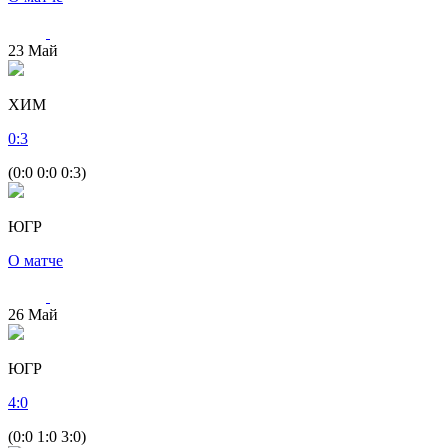
23
Май
ХИМ
0
:
3
(0:0 0:0 0:3)
ЮГР
О матче
26
Май
ЮГР
4
:
0
(0:0 1:0 3:0)