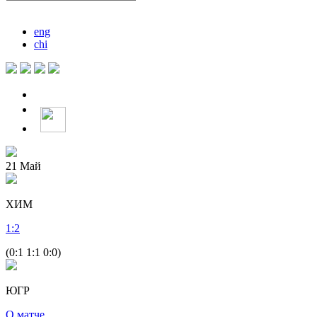
eng
chi
21
Май
ХИМ
1
:
2
(0:1 1:1 0:0)
ЮГР
О матче