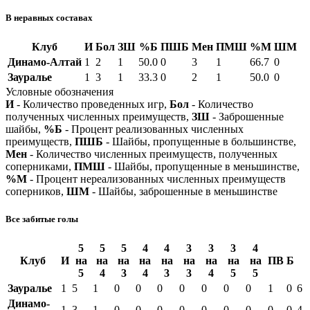
В неравных составах
Клуб
И
Бол
ЗШ
%Б
ПШБ
Мен
ПМШ
%М
ШМ
Динамо-Алтай
1
2
1
50.0
0
3
1
66.7
0
Зауралье
1
3
1
33.3
0
2
1
50.0
0
Условные обозначения
И
- Количество проведенных игр,
Бол
- Количество
полученных численных преимуществ,
ЗШ
- Заброшенные
шайбы,
%Б
- Процент реализованных численных
преимуществ,
ПШБ
- Шайбы, пропущенные в большинстве,
Мен
- Количество численных преимуществ, полученных
соперниками,
ПМШ
- Шайбы, пропущенные в меньшинстве,
%М
- Процент нереализованных численных преимуществ
соперников,
ШМ
- Шайбы, заброшенные в меньшинстве
Все забитые голы
5
5
5
4
4
3
3
3
4
Клуб
И
на
на
на
на
на
на
на
на
на
ПВ
Б
5
4
3
4
3
3
4
5
5
Зауралье
1
5
1
0
0
0
0
0
0
0
1
0
6
Динамо-
1
3
1
0
0
0
0
0
0
0
0
0
4