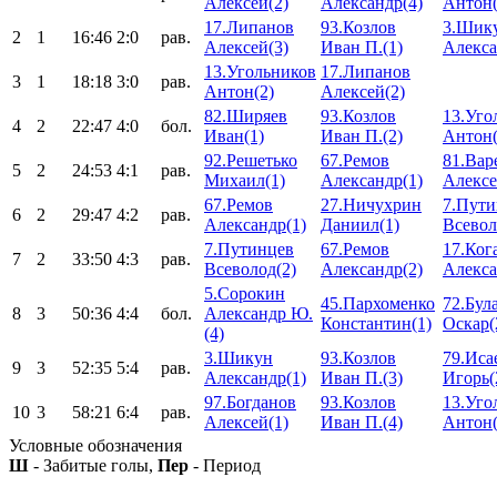
Алексей(2)
Александр(4)
Антон(
17.Липанов
93.Козлов
3.Шик
2
1
16:46
2:0
рав.
Алексей(3)
Иван П.(1)
Алекса
13.Угольников
17.Липанов
3
1
18:18
3:0
рав.
Антон(2)
Алексей(2)
82.Ширяев
93.Козлов
13.Уго
4
2
22:47
4:0
бол.
Иван(1)
Иван П.(2)
Антон(
92.Решетько
67.Ремов
81.Вар
5
2
24:53
4:1
рав.
Михаил(1)
Александр(1)
Алексе
67.Ремов
27.Ничухрин
7.Пути
6
2
29:47
4:2
рав.
Александр(1)
Даниил(1)
Всевол
7.Путинцев
67.Ремов
17.Ког
7
2
33:50
4:3
рав.
Всеволод(2)
Александр(2)
Алекса
5.Сорокин
45.Пархоменко
72.Бул
8
3
50:36
4:4
бол.
Александр Ю.
Константин(1)
Оскар(
(4)
3.Шикун
93.Козлов
79.Иса
9
3
52:35
5:4
рав.
Александр(1)
Иван П.(3)
Игорь(
97.Богданов
93.Козлов
13.Уго
10
3
58:21
6:4
рав.
Алексей(1)
Иван П.(4)
Антон(
Условные обозначения
Ш
- Забитые голы,
Пер
- Период