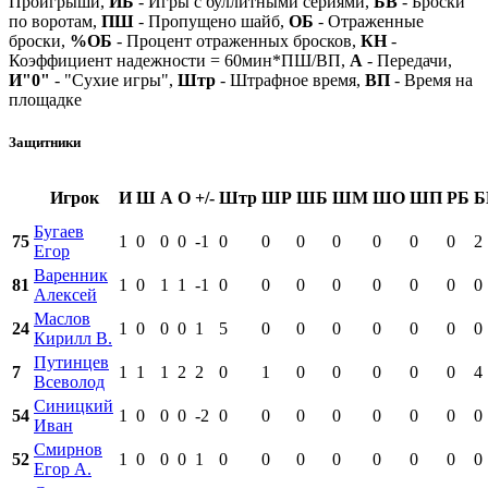
Проигрыши,
ИБ
- Игры с буллитными сериями,
БВ
- Броски
по воротам,
ПШ
- Пропущено шайб,
ОБ
- Отраженные
броски,
%ОБ
- Процент отраженных бросков,
КН
-
Коэффициент надежности = 60мин*ПШ/ВП,
А
- Передачи,
И"0"
- "Сухие игры",
Штр
- Штрафное время,
ВП
- Время на
площадке
Защитники
Игрок
И
Ш
А
О
+/-
Штр
ШР
ШБ
ШМ
ШО
ШП
РБ
Б
Бугаев
75
1
0
0
0
-1
0
0
0
0
0
0
0
2
Егор
Варенник
81
1
0
1
1
-1
0
0
0
0
0
0
0
0
Алексей
Маслов
24
1
0
0
0
1
5
0
0
0
0
0
0
0
Кирилл В.
Путинцев
7
1
1
1
2
2
0
1
0
0
0
0
0
4
Всеволод
Синицкий
54
1
0
0
0
-2
0
0
0
0
0
0
0
0
Иван
Смирнов
52
1
0
0
0
1
0
0
0
0
0
0
0
0
Егор А.