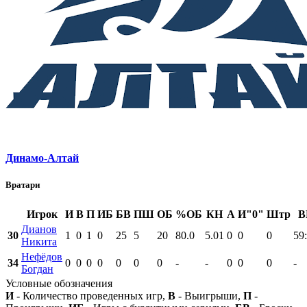
Динамо-Алтай
Вратари
Игрок
И
В
П
ИБ
БВ
ПШ
ОБ
%ОБ
КН
А
И"0"
Штр
В
Дианов
30
1
0
1
0
25
5
20
80.0
5.01
0
0
0
59
Никита
Нефёдов
34
0
0
0
0
0
0
0
-
-
0
0
0
-
Богдан
Условные обозначения
И
- Количество проведенных игр,
В
- Выигрыши,
П
-