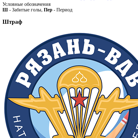
Условные обозначения
Ш
- Забитые голы,
Пер
- Период
Штраф