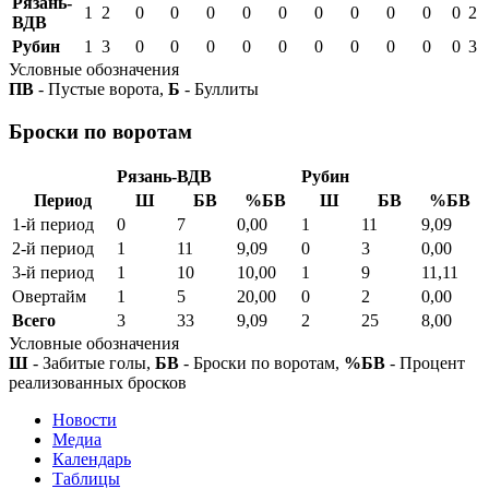
Рязань-
1
2
0
0
0
0
0
0
0
0
0
0
2
ВДВ
Рубин
1
3
0
0
0
0
0
0
0
0
0
0
3
Условные обозначения
ПВ
- Пустые ворота,
Б
- Буллиты
Броски по воротам
Рязань-ВДВ
Рубин
Период
Ш
БВ
%БВ
Ш
БВ
%БВ
1-й период
0
7
0,00
1
11
9,09
2-й период
1
11
9,09
0
3
0,00
3-й период
1
10
10,00
1
9
11,11
Овертайм
1
5
20,00
0
2
0,00
Всего
3
33
9,09
2
25
8,00
Условные обозначения
Ш
- Забитые голы,
БВ
- Броски по воротам,
%БВ
- Процент
реализованных бросков
Новости
Медиа
Календарь
Таблицы