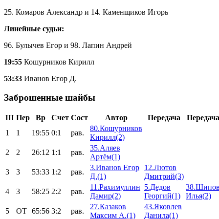
25. Комаров Александр и 14. Каменщиков Игорь
Линейные судьи:
96. Булычев Егор и 98. Лапин Андрей
19:55
Кошурников Кирилл
53:33
Иванов Егор Д.
Заброшенные шайбы
Ш
Пер
Вр
Счет
Сост
Автор
Передача
Передач
80.Кошурников
1
1
19:55
0:1
рав.
Кирилл(2)
35.Аляев
2
2
26:12
1:1
рав.
Артём(1)
3.Иванов Егор
12.Лютов
3
3
53:33
1:2
рав.
Д.(1)
Дмитрий(3)
11.Рахимуллин
5.Дедов
38.Шипо
4
3
58:25
2:2
рав.
Дамир(2)
Георгий(1)
Илья(2)
27.Казаков
43.Яковлев
5
ОТ
65:56
3:2
рав.
Максим А.(1)
Данила(1)