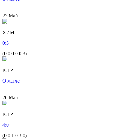
23
Май
ХИМ
0
:
3
(0:0 0:0 0:3)
ЮГР
О матче
26
Май
ЮГР
4
:
0
(0:0 1:0 3:0)