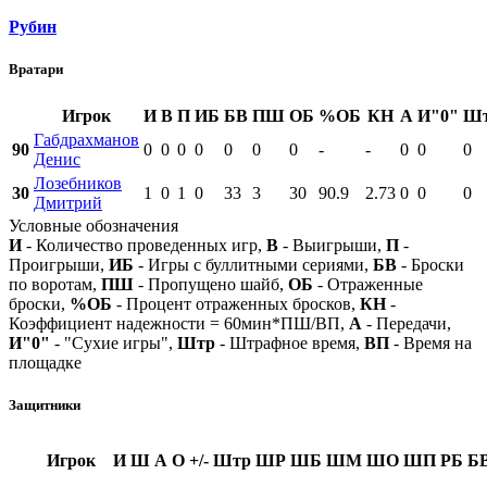
Рубин
Вратари
Игрок
И
В
П
ИБ
БВ
ПШ
ОБ
%ОБ
КН
А
И"0"
Ш
Габдрахманов
90
0
0
0
0
0
0
0
-
-
0
0
0
Денис
Лозебников
30
1
0
1
0
33
3
30
90.9
2.73
0
0
0
Дмитрий
Условные обозначения
И
- Количество проведенных игр,
В
- Выигрыши,
П
-
Проигрыши,
ИБ
- Игры с буллитными сериями,
БВ
- Броски
по воротам,
ПШ
- Пропущено шайб,
ОБ
- Отраженные
броски,
%ОБ
- Процент отраженных бросков,
КН
-
Коэффициент надежности = 60мин*ПШ/ВП,
А
- Передачи,
И"0"
- "Сухие игры",
Штр
- Штрафное время,
ВП
- Время на
площадке
Защитники
Игрок
И
Ш
А
О
+/-
Штр
ШР
ШБ
ШМ
ШО
ШП
РБ
Б