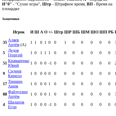
И"0"
- "Сухие игры",
Штр
- Штрафное время,
ВП
- Время на
площадке
Защитники
Игрок
И
Ш
А
О
+/-
Штр
ШР
ШБ
ШМ
ШО
ШП
РБ
Аляев
35
1
1
0
1
0
0
1
0
0
0
0
0
Артём
(А)
Дедов
5
1
0
1
1
1
0
0
0
0
0
0
0
Георгий
Крамаренко
51
1
0
0
0
-1
0
0
0
0
0
0
0
Юрий
Сиднев
9
1
0
0
0
0
0
0
0
0
0
0
0
Кирилл
Тришин
17
1
0
0
0
1
0
0
0
0
0
0
0
Аким
Файзуллин
88
1
0
0
0
1
0
0
0
0
0
0
0
Артём
Шалапов
4
1
0
0
0
-1
0
0
0
0
0
0
0
Егор