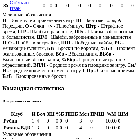
Стёжкин
85
1
0
0
0
1
0
0
0
0
0
0
0
Иван
Условные обозначения
И
- Количество проведенных игр,
Ш
- Забитые голы,
А
-
Передачи,
О
- Очки,
+/-
- Плюс/минус,
Штр
- Штрафное
время,
ШР
- Шайбы в равенстве,
ШБ
- Шайбы, заброшенные
в большинстве,
ШМ
- Шайбы, заброшенные в меньшинстве,
ШО
- Шайбы в овертайме,
ШП
- Победные шайбы,
РБ
-
Решающие буллиты,
БВ
- Броски по воротам,
%БВ
- Процент
реализованных бросков,
Вбр
- Вбрасывания,
ВВбр
-
Выигранные вбрасывания,
%Вбр
- Процент выигранных
вбрасываний,
ВП/И
- Среднее время на площадке за игру,
См/
И
- Среднее количество смен за игру,
СПр
- Силовые приемы,
БлБ
- Блокированные броски
Командная статистика
В неравных составах
Клуб
И
Бол
ЗШ
%Б
ПШБ
Мен
ПМШ
%М
ШМ
Рубин
1
4
0
0.0
0
3
0
100.0
0
Рязань-ВДВ
1
3
0
0.0
0
4
0
100.0
0
Условные обозначения