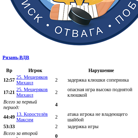
Рязань-ВДВ
Вр
Игрок
Нарушение
25. Мещеряков
12:57
2
задержка клюшки соперника
Михаил
25. Мещеряков
опасная игра высоко поднятой
17:21
2
Михаил
клюшкой
Всего за первый
4
период:
13. Коростелёв
атака игрока не владеющего
44:49
2
Максим
шайбой
53:33
2
задержка игры
Всего за второй
0