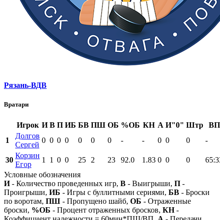
Рязань-ВДВ
Вратари
Игрок
И
В
П
ИБ
БВ
ПШ
ОБ
%ОБ
КН
А
И"0"
Штр
ВП
Долгов
1
0
0
0
0
0
0
0
-
-
0
0
0
-
Сергей
Корзин
30
1
1
0
0
25
2
23
92.0
1.83
0
0
0
65:3
Егор
Условные обозначения
И
- Количество проведенных игр,
В
- Выигрыши,
П
-
Проигрыши,
ИБ
- Игры с буллитными сериями,
БВ
- Броски
по воротам,
ПШ
- Пропущено шайб,
ОБ
- Отраженные
броски,
%ОБ
- Процент отраженных бросков,
КН
-
Коэффициент надежности = 60мин*ПШ/ВП,
А
- Передачи,