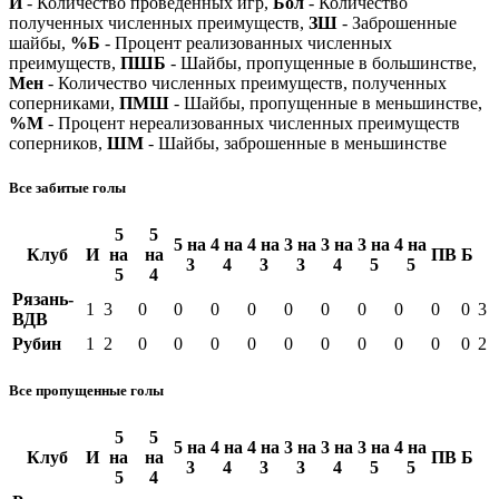
И
- Количество проведенных игр,
Бол
- Количество
полученных численных преимуществ,
ЗШ
- Заброшенные
шайбы,
%Б
- Процент реализованных численных
преимуществ,
ПШБ
- Шайбы, пропущенные в большинстве,
Мен
- Количество численных преимуществ, полученных
соперниками,
ПМШ
- Шайбы, пропущенные в меньшинстве,
%М
- Процент нереализованных численных преимуществ
соперников,
ШМ
- Шайбы, заброшенные в меньшинстве
Все забитые голы
5
5
5 на
4 на
4 на
3 на
3 на
3 на
4 на
Клуб
И
на
на
ПВ
Б
3
4
3
3
4
5
5
5
4
Рязань-
1
3
0
0
0
0
0
0
0
0
0
0
3
ВДВ
Рубин
1
2
0
0
0
0
0
0
0
0
0
0
2
Все пропущенные голы
5
5
5 на
4 на
4 на
3 на
3 на
3 на
4 на
Клуб
И
на
на
ПВ
Б
3
4
3
3
4
5
5
5
4