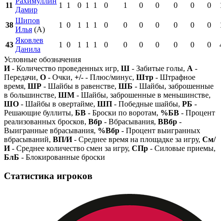
Рахимуллин
11
1
1
0
1
1
0
1
0
0
0
0
0
Дамир
Шипов
38
1
0
1
1
1
0
0
0
0
0
0
0
Илья
(А)
Яковлев
43
1
0
1
1
1
0
0
0
0
0
0
0
Данила
Условные обозначения
И
- Количество проведенных игр,
Ш
- Забитые голы,
А
-
Передачи,
О
- Очки,
+/-
- Плюс/минус,
Штр
- Штрафное
время,
ШР
- Шайбы в равенстве,
ШБ
- Шайбы, заброшенные
в большинстве,
ШМ
- Шайбы, заброшенные в меньшинстве,
ШО
- Шайбы в овертайме,
ШП
- Победные шайбы,
РБ
-
Решающие буллиты,
БВ
- Броски по воротам,
%БВ
- Процент
реализованных бросков,
Вбр
- Вбрасывания,
ВВбр
-
Выигранные вбрасывания,
%Вбр
- Процент выигранных
вбрасываний,
ВП/И
- Среднее время на площадке за игру,
См/
И
- Среднее количество смен за игру,
СПр
- Силовые приемы,
БлБ
- Блокированные броски
Статистика игроков