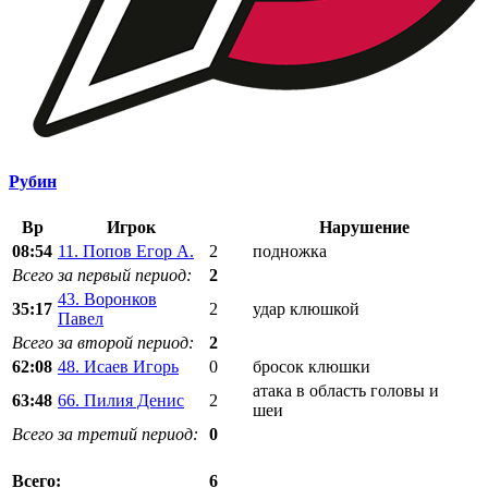
Рубин
Вр
Игрок
Нарушение
08:54
11. Попов Егор А.
2
подножка
Всего за первый период:
2
43. Воронков
35:17
2
удар клюшкой
Павел
Всего за второй период:
2
62:08
48. Исаев Игорь
0
бросок клюшки
атака в область головы и
63:48
66. Пилия Денис
2
шеи
Всего за третий период:
0
6
Всего: