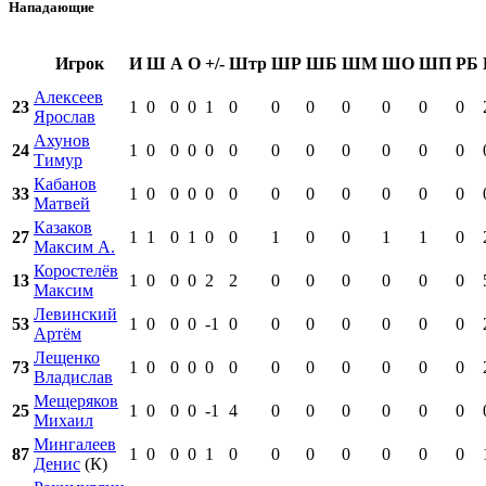
Нападающие
Игрок
И
Ш
А
О
+/-
Штр
ШР
ШБ
ШМ
ШО
ШП
РБ
Алексеев
23
1
0
0
0
1
0
0
0
0
0
0
0
Ярослав
Ахунов
24
1
0
0
0
0
0
0
0
0
0
0
0
Тимур
Кабанов
33
1
0
0
0
0
0
0
0
0
0
0
0
Матвей
Казаков
27
1
1
0
1
0
0
1
0
0
1
1
0
Максим А.
Коростелёв
13
1
0
0
0
2
2
0
0
0
0
0
0
Максим
Левинский
53
1
0
0
0
-1
0
0
0
0
0
0
0
Артём
Лещенко
73
1
0
0
0
0
0
0
0
0
0
0
0
Владислав
Мещеряков
25
1
0
0
0
-1
4
0
0
0
0
0
0
Михаил
Мингалеев
87
1
0
0
0
1
0
0
0
0
0
0
0
Денис
(К)