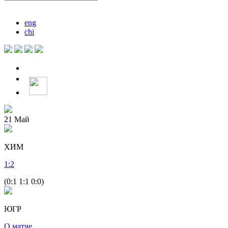
eng
chi
21
Май
ХИМ
1
:
2
(0:1 1:1 0:0)
ЮГР
О матче