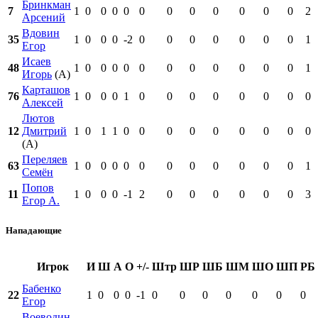
Бринкман
7
1
0
0
0
0
0
0
0
0
0
0
0
2
Арсений
Вдовин
35
1
0
0
0
-2
0
0
0
0
0
0
0
1
Егор
Исаев
48
1
0
0
0
0
0
0
0
0
0
0
0
1
Игорь
(А)
Карташов
76
1
0
0
0
1
0
0
0
0
0
0
0
0
Алексей
Лютов
12
Дмитрий
1
0
1
1
0
0
0
0
0
0
0
0
0
(А)
Переляев
63
1
0
0
0
0
0
0
0
0
0
0
0
1
Семён
Попов
11
1
0
0
0
-1
2
0
0
0
0
0
0
3
Егор А.
Нападающие
Игрок
И
Ш
А
О
+/-
Штр
ШР
ШБ
ШМ
ШО
ШП
РБ
Бабенко
22
1
0
0
0
-1
0
0
0
0
0
0
0
Егор
Воеводин