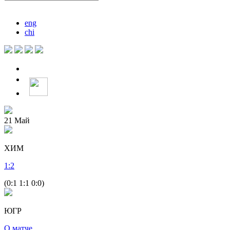
eng
chi
21
Май
ХИМ
1
:
2
(0:1 1:1 0:0)
ЮГР
О матче