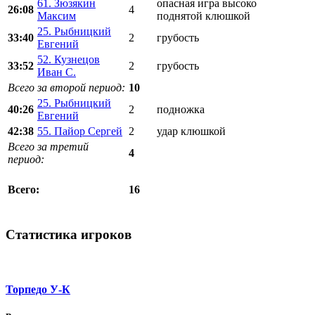
61. Зюзякин
опасная игра высоко
26:08
4
Максим
поднятой клюшкой
25. Рыбницкий
33:40
2
грубость
Евгений
52. Кузнецов
33:52
2
грубость
Иван С.
Всего за второй период:
10
25. Рыбницкий
40:26
2
подножка
Евгений
42:38
55. Пайор Сергей
2
удар клюшкой
Всего за третий
4
период:
16
Всего:
Статистика игроков
Торпедо У-К