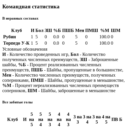
Командная статистика
В неравных составах
Клуб
И
Бол
ЗШ
%Б
ПШБ
Мен
ПМШ
%М
ШМ
Рубин
1
5
0
0.0
0
5
0
100.0
0
Торпедо У-К
1
5
0
0.0
0
5
0
100.0
0
Условные обозначения
И
- Количество проведенных игр,
Бол
- Количество
полученных численных преимуществ,
ЗШ
- Заброшенные
шайбы,
%Б
- Процент реализованных численных
преимуществ,
ПШБ
- Шайбы, пропущенные в большинстве,
Мен
- Количество численных преимуществ, полученных
соперниками,
ПМШ
- Шайбы, пропущенные в меньшинстве,
%М
- Процент нереализованных численных преимуществ
соперников,
ШМ
- Шайбы, заброшенные в меньшинстве
Все забитые голы
5
5
5
4
4
3 на
3 на
3 на
4 на
Клуб
И
на
на
на
на
на
ПВ
Б
3
4
5
5
5
4
3
4
3