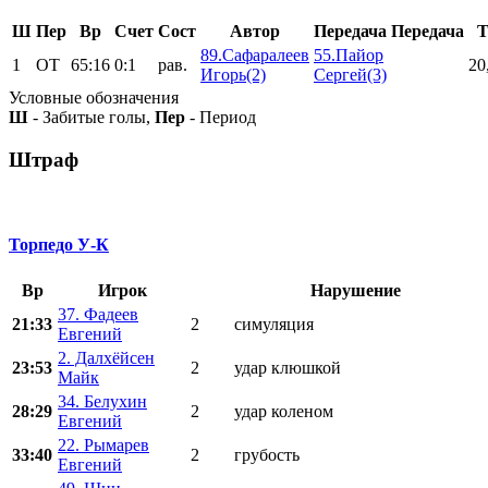
Ш
Пер
Вр
Счет
Сост
Автор
Передача
Передача
Т
89.Сафаралеев
55.Пайор
1
ОТ
65:16
0:1
рав.
20
Игорь(2)
Сергей(3)
Условные обозначения
Ш
- Забитые голы,
Пер
- Период
Штраф
Торпедо У-К
Вр
Игрок
Нарушение
37. Фадеев
21:33
2
симуляция
Евгений
2. Далхёйсен
23:53
2
удар клюшкой
Майк
34. Белухин
28:29
2
удар коленом
Евгений
22. Рымарев
33:40
2
грубость
Евгений