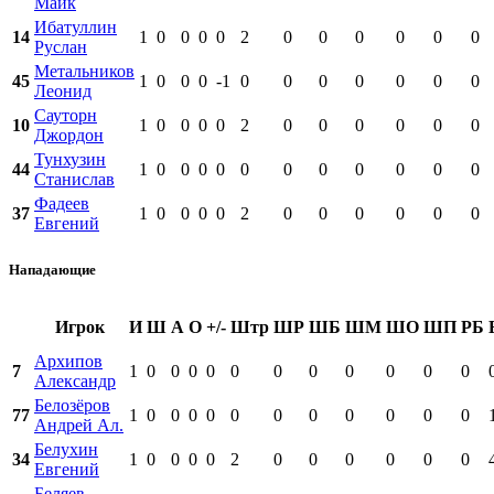
Майк
Ибатуллин
14
1
0
0
0
0
2
0
0
0
0
0
0
Руслан
Метальников
45
1
0
0
0
-1
0
0
0
0
0
0
0
Леонид
Сауторн
10
1
0
0
0
0
2
0
0
0
0
0
0
Джордон
Тунхузин
44
1
0
0
0
0
0
0
0
0
0
0
0
Станислав
Фадеев
37
1
0
0
0
0
2
0
0
0
0
0
0
Евгений
Нападающие
Игрок
И
Ш
А
О
+/-
Штр
ШР
ШБ
ШМ
ШО
ШП
РБ
Архипов
7
1
0
0
0
0
0
0
0
0
0
0
0
Александр
Белозёров
77
1
0
0
0
0
0
0
0
0
0
0
0
Андрей Ал.
Белухин
34
1
0
0
0
0
2
0
0
0
0
0
0
Евгений
Беляев