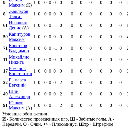
9
1
0
0
0
0
0
0
0
0
0
0
0
Максим
(К)
Жайлауов
8
1
0
0
0
0
0
0
0
0
0
0
0
Талгат
Игнашин
61
1
0
0
0
-1
0
0
0
0
0
0
0
Денис
(А)
Капитуров
59
1
0
0
0
0
0
0
0
0
0
0
0
Максим
Коротков
71
1
0
0
0
-1
0
0
0
0
0
0
0
Владимир
Михайлис
11
1
0
0
0
0
0
0
0
0
0
0
0
Никита
Романов
17
1
0
0
0
0
0
0
0
0
0
0
0
Константин
Рымарев
22
1
0
0
0
0
2
0
0
0
0
0
0
Евгений
Шин
49
1
0
0
0
0
2
0
0
0
0
0
0
Александр
Юшков
91
1
0
0
0
-1
2
0
0
0
0
0
0
Максим
(А)
Условные обозначения
И
- Количество проведенных игр,
Ш
- Забитые голы,
А
-
Передачи,
О
- Очки,
+/-
- Плюс/минус,
Штр
- Штрафное