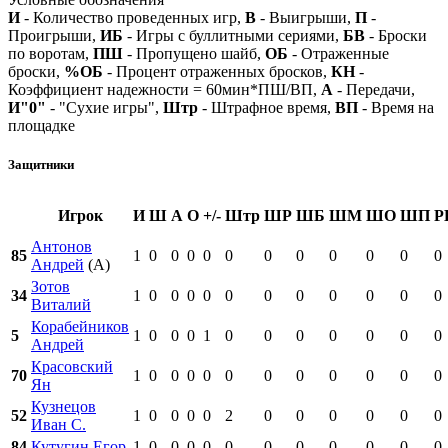
И
- Количество проведенных игр,
В
- Выигрыши,
П
-
Проигрыши,
ИБ
- Игры с буллитными сериями,
БВ
- Броски
по воротам,
ПШ
- Пропущено шайб,
ОБ
- Отраженные
броски,
%ОБ
- Процент отраженных бросков,
КН
-
Коэффициент надежности = 60мин*ПШ/ВП,
А
- Передачи,
И"0"
- "Сухие игры",
Штр
- Штрафное время,
ВП
- Время на
площадке
Защитники
Игрок
И
Ш
А
О
+/-
Штр
ШР
ШБ
ШМ
ШО
ШП
Р
Антонов
85
1
0
0
0
0
0
0
0
0
0
0
0
Андрей
(А)
Зотов
34
1
0
0
0
0
0
0
0
0
0
0
0
Виталий
Корабейников
5
1
0
0
0
1
0
0
0
0
0
0
0
Андрей
Красовский
70
1
0
0
0
0
0
0
0
0
0
0
0
Ян
Кузнецов
52
1
0
0
0
0
2
0
0
0
0
0
0
Иван С.
84
Кутугин Егор
1
0
0
0
0
0
0
0
0
0
0
0