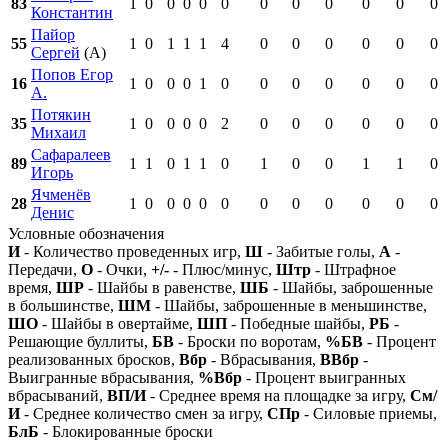
83
1
0
0
0
0
0
0
0
0
0
0
0
Константин
Пайор
55
1
0
1
1
1
4
0
0
0
0
0
0
Сергей
(А)
Попов Егор
16
1
0
0
0
1
0
0
0
0
0
0
0
А.
Потякин
35
1
0
0
0
0
2
0
0
0
0
0
0
Михаил
Сафаралеев
89
1
1
0
1
1
0
1
0
0
1
1
0
Игорь
Ячменёв
28
1
0
0
0
0
0
0
0
0
0
0
0
Денис
Условные обозначения
И
- Количество проведенных игр,
Ш
- Забитые голы,
А
-
Передачи,
О
- Очки,
+/-
- Плюс/минус,
Штр
- Штрафное
время,
ШР
- Шайбы в равенстве,
ШБ
- Шайбы, заброшенные
в большинстве,
ШМ
- Шайбы, заброшенные в меньшинстве,
ШО
- Шайбы в овертайме,
ШП
- Победные шайбы,
РБ
-
Решающие буллиты,
БВ
- Броски по воротам,
%БВ
- Процент
реализованных бросков,
Вбр
- Вбрасывания,
ВВбр
-
Выигранные вбрасывания,
%Вбр
- Процент выигранных
вбрасываний,
ВП/И
- Среднее время на площадке за игру,
См/
И
- Среднее количество смен за игру,
СПр
- Силовые приемы,
БлБ
- Блокированные броски