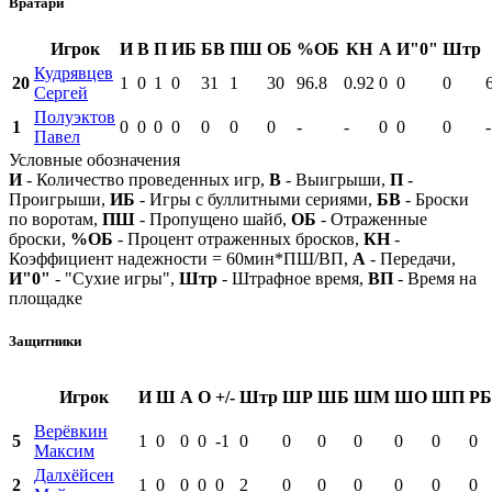
Вратари
Игрок
И
В
П
ИБ
БВ
ПШ
ОБ
%ОБ
КН
А
И"0"
Штр
Кудрявцев
20
1
0
1
0
31
1
30
96.8
0.92
0
0
0
Сергей
Полуэктов
1
0
0
0
0
0
0
0
-
-
0
0
0
-
Павел
Условные обозначения
И
- Количество проведенных игр,
В
- Выигрыши,
П
-
Проигрыши,
ИБ
- Игры с буллитными сериями,
БВ
- Броски
по воротам,
ПШ
- Пропущено шайб,
ОБ
- Отраженные
броски,
%ОБ
- Процент отраженных бросков,
КН
-
Коэффициент надежности = 60мин*ПШ/ВП,
А
- Передачи,
И"0"
- "Сухие игры",
Штр
- Штрафное время,
ВП
- Время на
площадке
Защитники
Игрок
И
Ш
А
О
+/-
Штр
ШР
ШБ
ШМ
ШО
ШП
РБ
Верёвкин
5
1
0
0
0
-1
0
0
0
0
0
0
0
Максим
Далхёйсен
2
1
0
0
0
0
2
0
0
0
0
0
0