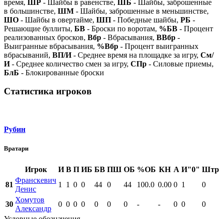
время,
ШР
- Шайбы в равенстве,
ШБ
- Шайбы, заброшенные
в большинстве,
ШМ
- Шайбы, заброшенные в меньшинстве,
ШО
- Шайбы в овертайме,
ШП
- Победные шайбы,
РБ
-
Решающие буллиты,
БВ
- Броски по воротам,
%БВ
- Процент
реализованных бросков,
Вбр
- Вбрасывания,
ВВбр
-
Выигранные вбрасывания,
%Вбр
- Процент выигранных
вбрасываний,
ВП/И
- Среднее время на площадке за игру,
См/
И
- Среднее количество смен за игру,
СПр
- Силовые приемы,
БлБ
- Блокированные броски
Статистика игроков
Рубин
Вратари
Игрок
И
В
П
ИБ
БВ
ПШ
ОБ
%ОБ
КН
А
И"0"
Штр
Франскевич
81
1
1
0
0
44
0
44
100.0
0.00
0
1
0
Денис
Хомутов
30
0
0
0
0
0
0
0
-
-
0
0
0
Александр
Условные обозначения