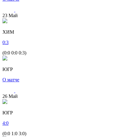
23
Май
ХИМ
0
:
3
(0:0 0:0 0:3)
ЮГР
О матче
26
Май
ЮГР
4
:
0
(0:0 1:0 3:0)