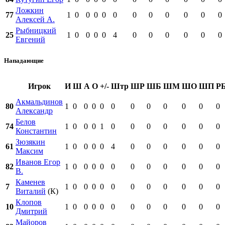
Ложкин
77
1
0
0
0
0
0
0
0
0
0
0
0
Алексей А.
Рыбницкий
25
1
0
0
0
0
4
0
0
0
0
0
0
Евгений
Нападающие
Игрок
И
Ш
А
О
+/-
Штр
ШР
ШБ
ШМ
ШО
ШП
Р
Акмальдинов
80
1
0
0
0
0
0
0
0
0
0
0
0
Александр
Белов
74
1
0
0
0
1
0
0
0
0
0
0
0
Константин
Зюзякин
61
1
0
0
0
0
4
0
0
0
0
0
0
Максим
Иванов Егор
82
1
0
0
0
0
0
0
0
0
0
0
0
В.
Каменев
7
1
0
0
0
0
0
0
0
0
0
0
0
Виталий
(К)
Клопов
10
1
0
0
0
0
0
0
0
0
0
0
0
Дмитрий
Майоров