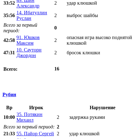
49. Шин
33:52
2
удар клюшкой
Александр
14. Ибатуллин
35:56
2
выброс шайбы
Руслан
Всего за первый
0
период:
91. Юшков
опасная игра высоко поднятой
42:58
2
Максим
клюшкой
10. Сауторн
47:31
2
бросок клюшки
Джордон
16
Всего:
Рубин
Вр
Игрок
Нарушение
35. Потякин
10:00
2
задержка руками
Михаил
Всего за первый период:
2
21:33
55. Пайор Сергей
2
удар клюшкой