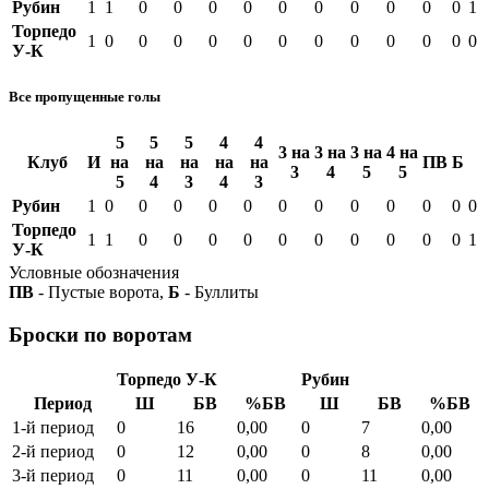
Рубин
1
1
0
0
0
0
0
0
0
0
0
0
1
Торпедо
1
0
0
0
0
0
0
0
0
0
0
0
0
У-К
Все пропущенные голы
5
5
5
4
4
3 на
3 на
3 на
4 на
Клуб
И
на
на
на
на
на
ПВ
Б
3
4
5
5
5
4
3
4
3
Рубин
1
0
0
0
0
0
0
0
0
0
0
0
0
Торпедо
1
1
0
0
0
0
0
0
0
0
0
0
1
У-К
Условные обозначения
ПВ
- Пустые ворота,
Б
- Буллиты
Броски по воротам
Торпедо У-К
Рубин
Период
Ш
БВ
%БВ
Ш
БВ
%БВ
1-й период
0
16
0,00
0
7
0,00
2-й период
0
12
0,00
0
8
0,00
3-й период
0
11
0,00
0
11
0,00