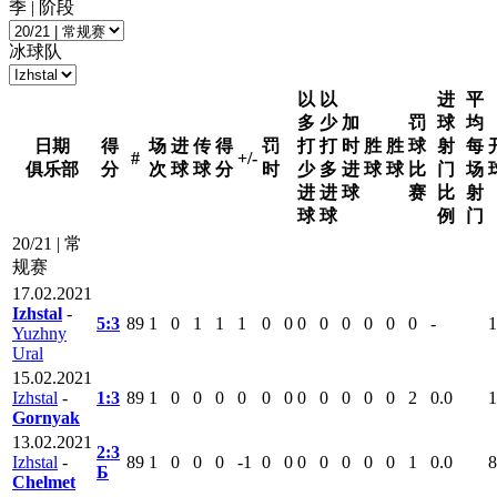
季 | 阶段
冰球队
以
以
进
平
多
少
加
罚
球
均
日期
得
场
进
传
得
罚
打
打
时
胜
胜
球
射
每
#
+/-
俱乐部
分
次
球
球
分
时
少
多
进
球
球
比
门
场
进
进
球
赛
比
射
球
球
例
门
20/21 | 常
规赛
17.02.2021
Izhstal
-
5:3
89
1
0
1
1
1
0
0
0
0
0
0
0
0
-
1
Yuzhny
Ural
15.02.2021
Izhstal
-
1:3
89
1
0
0
0
0
0
0
0
0
0
0
0
2
0.0
1
Gornyak
13.02.2021
2:3
Izhstal
-
89
1
0
0
0
-1
0
0
0
0
0
0
0
1
0.0
8
Б
Chelmet