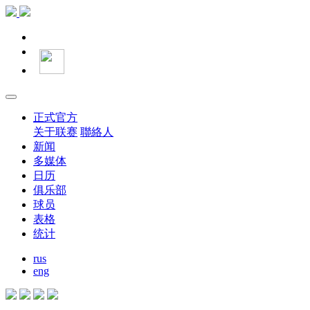
正式官方
关于联赛
聯絡人
新闻
多媒体
日历
俱乐部
球员
表格
统计
rus
eng