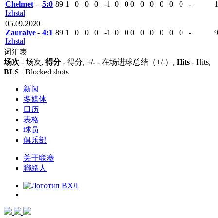
Chelmet
-
5:0
89
1
0
0
0
-1
0
0
0
0
0
0
0
0
-
1
Izhstal
05.09.2020
Zauralye
-
4:1
89
1
0
0
0
-1
0
0
0
0
0
0
0
0
-
9
Izhstal
词汇表
场次
- 场次,
得分
- 得分,
+/-
- 在场进球总结（+/-）,
Hits
- Hits,
BLS
- Blocked shots
新闻
多媒体
日历
表格
球员
俱乐部
关于联赛
聯絡人