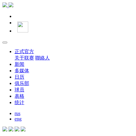
正式官方
关于联赛
聯絡人
新闻
多媒体
日历
俱乐部
球员
表格
统计
rus
eng