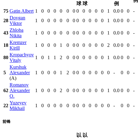
例
球
球
例
75
Gatin Albert
1
0
0
0
0
0
0
0
0
0
0
0
1
0.0
0
0
-
Dovgan
28
1
0
0
0
0
0
0
0
0
0
0
0
1
0.0
0
0
-
Viktor
Zhloba
43
1
0
0
0
0
0
0
0
0
0
0
0
1
0.0
0
0
-
Nikita
Kremzer
18
1
0
0
0
1
0
0
0
0
0
0
0
2
0.0
0
0
-
Kirill
Kropachyov
80
1
0
1
1
2
0
0
0
0
0
0
0
1
0.0
0
0
-
Vitaly
Kurshuk
5
Alexander
1
0
0
0
1
2
0
0
0
0
0
0
0
-
0
0
-
(A)
Romanov
62
Alexander
1
0
0
0
2
0
0
0
0
0
0
0
1
0.0
0
0
-
O.
Yuzeyev
22
1
0
0
0
0
0
0
0
0
0
0
0
0
-
0
0
-
Mikhail
前锋
以
以