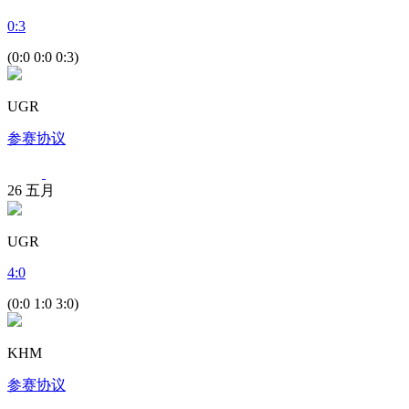
0
:
3
(0:0 0:0 0:3)
UGR
参赛协议
26
五月
UGR
4
:
0
(0:0 1:0 3:0)
KHM
参赛协议