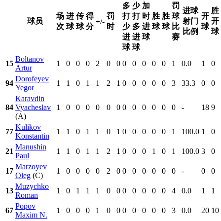
多
少
加
罚
进球
胜
场
进
传
得
罚
打
打
时
胜
胜
球
开
球员
射门
开
+/-
次
球
球
分
时
少
多
进
球
球
比
球
比例
球
进
进
球
赛
球
球
Boltanov
15
1
0
0
0
2
0
0
0
0
0
0
0
1
0.0
1
0
Artur
Dorofeyev
94
1
1
0
1
1
2
1
0
0
0
0
0
3
33.3
0
0
Yegor
Karavdin
84
Vyacheslav
1
0
0
0
0
0
0
0
0
0
0
0
0
-
18
9
(A)
Kulikov
77
1
1
0
1
1
0
1
0
0
0
0
0
1
100.0
1
0
Konstantin
Manushin
21
1
1
0
1
1
2
1
0
0
0
1
0
1
100.0
3
0
Paul
Marzoyev
17
1
0
0
0
0
2
0
0
0
0
0
0
0
-
0
0
Oleg
(C)
Muzychko
13
1
0
1
1
1
0
0
0
0
0
0
0
4
0.0
1
1
Roman
Popov
67
1
0
0
0
1
0
0
0
0
0
0
0
3
0.0
20
10
Maxim N.