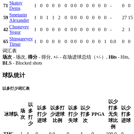
Skatov
71
1
0
0
0
0
0
0
0
0
0
0
0
0
-
0
0
Denis
Smetanin
59
1
0
1
1
2
0
0
0
0
0
0
0
0
-
27
15
Alexander
Chuguyev
42
1
0
0
0
0
0
0
0
0
0
0
0
0
-
2
1
Yegor
Shingareyev
65
1
0
0
0
0
0
0
0
0
0
0
0
1
0.0
0
0
Timur
词汇表
场次
- 场次,
得分
- 得分,
+/-
- 在场进球总结（+/-）,
Hits
- Hits,
BLS
- Blocked shots
球队统计
以多打少词汇表
以少
以
以多
以多打
以多
以少
打多
以少
场
多
冰球队
打少
少进球
打少
打多
PPGA
无失
打多
次
打
进球
比例
失球
次
球比
进球
少
例
THC
1
4
0
0.0
0
4
0
100.0
0