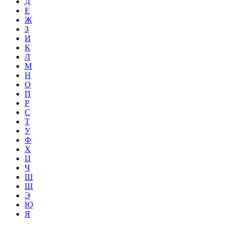
Д
Е
Ж
З
И
К
Л
М
Н
О
П
Р
С
Т
У
Ф
Х
Ц
Ч
Ш
Щ
Э
Ю
Я