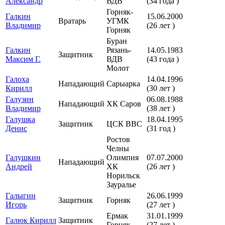
Александр
ВДВ
(34 года )
Горняк-
Галкин
15.06.2000
Вратарь
УГМК
Владимир
(26 лет )
Горняк
Буран
Галкин
Рязань-
14.05.1983
Защитник
Максим Г.
ВДВ
(43 года )
Молот
Галоха
14.04.1996
Нападающий
Сарыарка
Кирилл
(30 лет )
Галузин
06.08.1988
Нападающий
ХК Саров
Владимир
(38 лет )
Галушка
18.04.1995
Защитник
ЦСК ВВС
Денис
(31 год )
Ростов
Челны
Галушкин
Олимпия
07.07.2000
Нападающий
Андрей
ХК
(26 лет )
Норильск
Зауралье
Галыгин
26.06.1999
Защитник
Горняк
Игорь
(27 лет )
Ермак
31.01.1999
Галюк Кирилл
Защитник
Горняк
(27 лет )