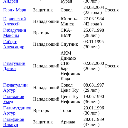
Андрей
Буран
(30 лет )
24.03.2004
Герих Марк
Защитник
Сокол
Россия
(22 года )
Герловский
Юность-
27.03.1984
Нападающий
Алексей
Минск
(42 года )
Гибадуллин
СКА-
25.07.1998
Вратарь
Максим
ВМФ
(28 лет )
Гиберт
03.11.1995
Нападающий
Спутник
Александр
(30 лет )
АКМ
Динамо
Гизатуллин
СПб
02.02.2000
Нападающий
Россия
Данил
Барс
(26 лет )
Нефтяник
Лада
Гиздатуллин
Сокол
08.08.1997
Нападающий
Артур
Ценг Тоу
(29 лет )
Гильманов
Ценг Тоу
19.05.1990
Нападающий
Умед
Нефтяник
(36 лет )
Гильмутдинов
20.01.1996
Вратарь
Торос
Артур
(30 лет )
Гильфанов
28.01.1989
Защитник
Ариада
Ильнур
(37 лет )