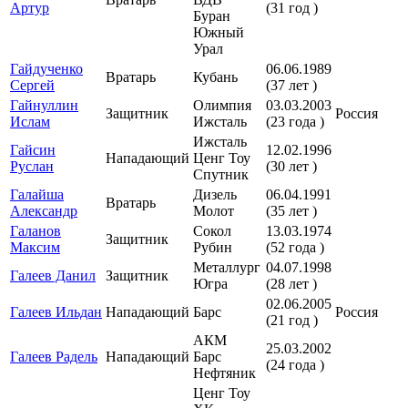
Артур
(31 год )
Буран
Южный
Урал
Гайдученко
06.06.1989
Вратарь
Кубань
Сергей
(37 лет )
Гайнуллин
Олимпия
03.03.2003
Защитник
Россия
Ислам
Ижсталь
(23 года )
Ижсталь
Гайсин
12.02.1996
Нападающий
Ценг Тоу
Руслан
(30 лет )
Спутник
Галайша
Дизель
06.04.1991
Вратарь
Александр
Молот
(35 лет )
Галанов
Сокол
13.03.1974
Защитник
Максим
Рубин
(52 года )
Металлург
04.07.1998
Галеев Данил
Защитник
Югра
(28 лет )
02.06.2005
Галеев Ильдан
Нападающий
Барс
Россия
(21 год )
АКМ
25.03.2002
Галеев Радель
Нападающий
Барс
(24 года )
Нефтяник
Ценг Тоу