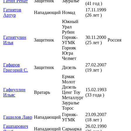
Гатин Ренат
Защитник
Зауралье
(41 год )
Гатиятов
17.11.1999
Нападающий
Номад
Артур
(26 лет )
Южный
Урал
Рубин
Гатиятулин
Горняк-
30.11.2000
Защитник
Россия
Илья
УГМК
(25 лет )
Горняк
Югра
Челмет
Гафаров
27.02.2007
Защитник
Дизель
Григорий С.
(19 лет )
Ермак
Молот
Дизель
Гафиуллин
15.02.1993
Вратарь
Ценг Тоу
Ильяс
(33 года )
Металлург
Зауралье
Торос
Горняк-
23.09.2007
Гашилов Лавр
Нападающий
УГМК
(18 лет )
Гашпарович
26.02.1990
Нападающий
Сарыарка