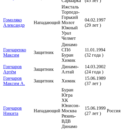
Сарыарка
(45 лет )
Ижсталь
Торпедо-
Горький
Гомоляко
04.02.1997
Нападающий
Молот
Александр
(29 лет )
Южный
Урал
Челмет
Динамо
Гончаренко
СПб
11.01.1994
Защитник
Максим
Буран
(32 года )
Химик
Гончаров
Динамо-
14.03.2002
Защитник
Артём
Алтай
(24 года )
Гончаров
15.06.1989
Защитник
Химик
Максим А.
(37 лет )
Буран
Югра
ХК
Юнисон-
Гончаров
15.06.1999
Нападающий
Москва
Россия
Никита
(27 лет )
Рязань-
ВДВ
Динамо