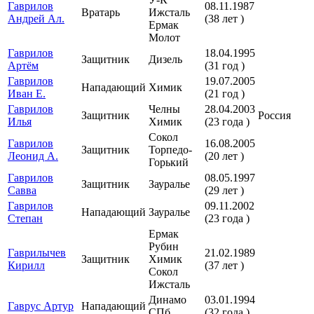
Гаврилов
08.11.1987
Вратарь
Ижсталь
Андрей Ал.
(38 лет )
Ермак
Молот
Гаврилов
18.04.1995
Защитник
Дизель
Артём
(31 год )
Гаврилов
19.07.2005
Нападающий
Химик
Иван Е.
(21 год )
Гаврилов
Челны
28.04.2003
Защитник
Россия
Илья
Химик
(23 года )
Сокол
Гаврилов
16.08.2005
Защитник
Торпедо-
Леонид А.
(20 лет )
Горький
Гаврилов
08.05.1997
Защитник
Зауралье
Савва
(29 лет )
Гаврилов
09.11.2002
Нападающий
Зауралье
Степан
(23 года )
Ермак
Рубин
Гаврилычев
21.02.1989
Защитник
Химик
Кирилл
(37 лет )
Сокол
Ижсталь
Динамо
03.01.1994
Гаврус Артур
Нападающий
СПб
(32 года )