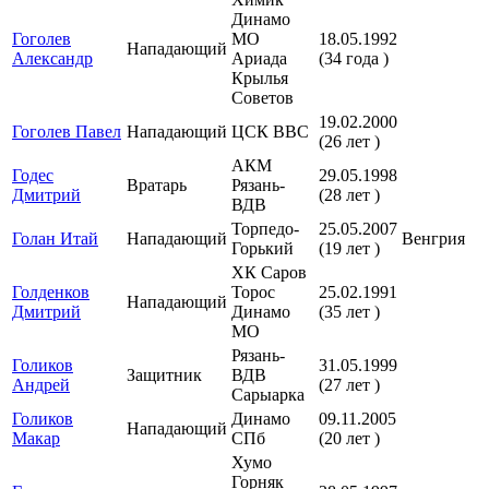
Динамо
Гоголев
МО
18.05.1992
Нападающий
Александр
Ариада
(34 года )
Крылья
Советов
19.02.2000
Гоголев Павел
Нападающий
ЦСК ВВС
(26 лет )
АКМ
Годес
29.05.1998
Вратарь
Рязань-
Дмитрий
(28 лет )
ВДВ
Торпедо-
25.05.2007
Голан Итай
Нападающий
Венгрия
Горький
(19 лет )
ХК Саров
Голденков
Торос
25.02.1991
Нападающий
Дмитрий
Динамо
(35 лет )
МО
Рязань-
Голиков
31.05.1999
Защитник
ВДВ
Андрей
(27 лет )
Сарыарка
Голиков
Динамо
09.11.2005
Нападающий
Макар
СПб
(20 лет )
Хумо
Горняк