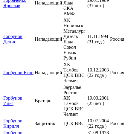
Горбаченко
29.01.1989
Нападающий
Лада
Ярослав
(37 лет )
СКА-
ВМФ
ХК
Норильск
Металлург
Горбунов
Дизель
11.11.1994
Нападающий
Россия
Денис
Лада
(31 год )
Сокол
Ермак
Рубин
ХК
Тамбов
10.12.2003
Горбунов Егор
Нападающий
Россия
ЦСК ВВС
(22 года )
Челмет
Зауралье
Ростов
Горбунов
ХК
19.03.2001
Вратарь
Илья
Тамбов
(25 лет )
ЦСК ВВС
Челмет
Горбунов
10.07.2004
Защитник
ЦСК ВВС
Россия
Кирилл
(22 года )
Горбунов
31.08.1978