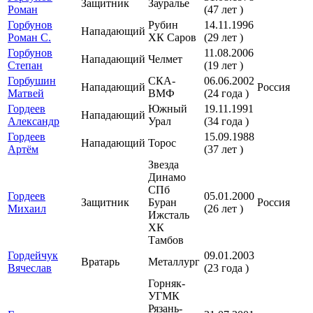
Защитник
Зауралье
Роман
(47 лет )
Горбунов
Рубин
14.11.1996
Нападающий
Роман С.
ХК Саров
(29 лет )
Горбунов
11.08.2006
Нападающий
Челмет
Степан
(19 лет )
Горбушин
СКА-
06.06.2002
Нападающий
Россия
Матвей
ВМФ
(24 года )
Гордеев
Южный
19.11.1991
Нападающий
Александр
Урал
(34 года )
Гордеев
15.09.1988
Нападающий
Торос
Артём
(37 лет )
Звезда
Динамо
СПб
Гордеев
05.01.2000
Защитник
Буран
Россия
Михаил
(26 лет )
Ижсталь
ХК
Тамбов
Гордейчук
09.01.2003
Вратарь
Металлург
Вячеслав
(23 года )
Горняк-
УГМК
Рязань-