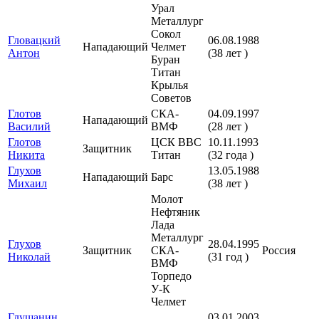
Урал
Металлург
Сокол
Гловацкий
06.08.1988
Нападающий
Челмет
Антон
(38 лет )
Буран
Титан
Крылья
Советов
Глотов
СКА-
04.09.1997
Нападающий
Василий
ВМФ
(28 лет )
Глотов
ЦСК ВВС
10.11.1993
Защитник
Никита
Титан
(32 года )
Глухов
13.05.1988
Нападающий
Барс
Михаил
(38 лет )
Молот
Нефтяник
Лада
Металлург
Глухов
28.04.1995
Защитник
СКА-
Россия
Николай
(31 год )
ВМФ
Торпедо
У-К
Челмет
Глушанин
03.01.2003