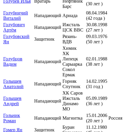
Голубев Илья
Вратарь
Нефтяник
(30 лет )
Барс
Голубничий
08.04.1984
Нападающий
Ариада
Виталий
(42 года )
Голубович
Ижсталь
30.08.1998
Нападающий
Артём
ЦСК ВВС
(27 лет )
Голубовский
Рязань-
09.03.1976
Защитник
Ян
ВДВ
(50 лет )
Химик
ХК
Голубцов
Липецк
02.01.1988
Нападающий
Вадим
Сарыарка
(38 лет )
Сокол
Ермак
Голышев
Горняк
14.02.1995
Нападающий
Анатолий
Спутник
(31 год )
ХК Саров
Голышев
Ижсталь
05.09.1989
Нападающий
Андрей
Динамо
(36 лет )
МО
Гольник
15.01.2006
Нападающий
Магнитка
Россия
Роман
(20 лет )
Буран
11.12.1980
Гомер Ян
Защитник