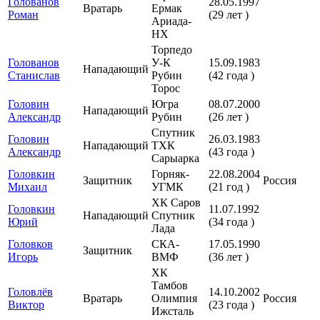
Голованов
28.05.1997
Вратарь
Ермак
Роман
(29 лет )
Ариада-
НХ
Торпедо
Голованов
У-К
15.09.1983
Нападающий
Станислав
Рубин
(42 года )
Торос
Головин
Югра
08.07.2000
Нападающий
Александр
Рубин
(26 лет )
Спутник
Головин
26.03.1983
Нападающий
ТХК
Александр
(43 года )
Сарыарка
Головкин
Горняк-
22.08.2004
Защитник
Россия
Михаил
УГМК
(21 год )
ХК Саров
Головкин
11.07.1992
Нападающий
Спутник
Юрий
(34 года )
Лада
Головков
СКА-
17.05.1990
Защитник
Игорь
ВМФ
(36 лет )
ХК
Тамбов
Головлёв
14.10.2002
Вратарь
Олимпия
Россия
Виктор
(23 года )
Ижсталь