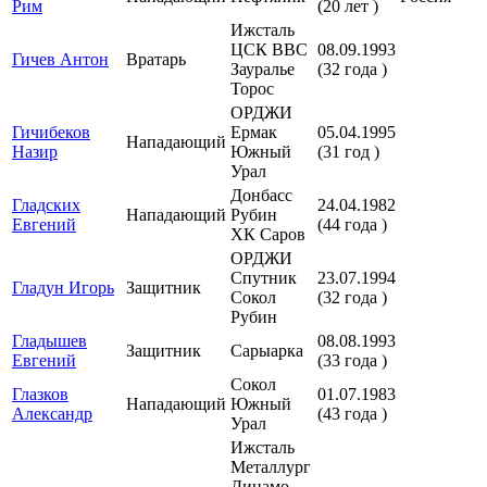
Рим
(20 лет )
Ижсталь
ЦСК ВВС
08.09.1993
Гичев Антон
Вратарь
Зауралье
(32 года )
Торос
ОРДЖИ
Гичибеков
Ермак
05.04.1995
Нападающий
Назир
Южный
(31 год )
Урал
Донбасс
Гладских
24.04.1982
Нападающий
Рубин
Евгений
(44 года )
ХК Саров
ОРДЖИ
Спутник
23.07.1994
Гладун Игорь
Защитник
Сокол
(32 года )
Рубин
Гладышев
08.08.1993
Защитник
Сарыарка
Евгений
(33 года )
Сокол
Глазков
01.07.1983
Нападающий
Южный
Александр
(43 года )
Урал
Ижсталь
Металлург
Динамо