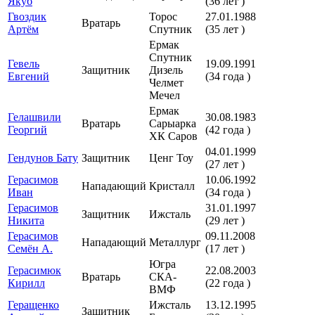
Якуб
(36 лет )
Гвоздик
Торос
27.01.1988
Вратарь
Артём
Спутник
(35 лет )
Ермак
Спутник
Гевель
19.09.1991
Защитник
Дизель
Евгений
(34 года )
Челмет
Мечел
Ермак
Гелашвили
30.08.1983
Вратарь
Сарыарка
Георгий
(42 года )
ХК Саров
04.01.1999
Гендунов Бату
Защитник
Ценг Тоу
(27 лет )
Герасимов
10.06.1992
Нападающий
Кристалл
Иван
(34 года )
Герасимов
31.01.1997
Защитник
Ижсталь
Никита
(29 лет )
Герасимов
09.11.2008
Нападающий
Металлург
Семён А.
(17 лет )
Югра
Герасимюк
22.08.2003
Вратарь
СКА-
Кирилл
(22 года )
ВМФ
Геращенко
Ижсталь
13.12.1995
Защитник