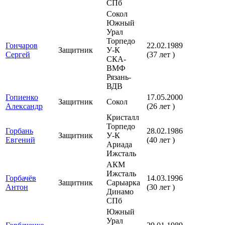
СПб
Сокол
Южный
Урал
Торпедо
Гончаров
22.02.1989
Защитник
У-К
Сергей
(37 лет )
СКА-
ВМФ
Рязань-
ВДВ
Гопиенко
17.05.2000
Защитник
Сокол
Александр
(26 лет )
Кристалл
Торпедо
Горбань
28.02.1986
Защитник
У-К
Евгений
(40 лет )
Ариада
Ижсталь
АКМ
Ижсталь
Горбачёв
14.03.1996
Защитник
Сарыарка
Антон
(30 лет )
Динамо
СПб
Южный
Урал