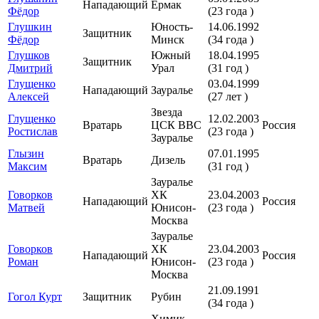
Нападающий
Ермак
Фёдор
(23 года )
Глушкин
Юность-
14.06.1992
Защитник
Фёдор
Минск
(34 года )
Глушков
Южный
18.04.1995
Защитник
Дмитрий
Урал
(31 год )
Глущенко
03.04.1999
Нападающий
Зауралье
Алексей
(27 лет )
Звезда
Глущенко
12.02.2003
Вратарь
ЦСК ВВС
Россия
Ростислав
(23 года )
Зауралье
Глызин
07.01.1995
Вратарь
Дизель
Максим
(31 год )
Зауралье
Говорков
ХК
23.04.2003
Нападающий
Россия
Матвей
Юнисон-
(23 года )
Москва
Зауралье
Говорков
ХК
23.04.2003
Нападающий
Россия
Роман
Юнисон-
(23 года )
Москва
21.09.1991
Гогол Курт
Защитник
Рубин
(34 года )
Химик