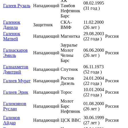
ХК
08.02.1995
Галеев Рузаль
Нападающий
Тамбов
(31 год )
Нефтяник
Барс
Галенюк
СКА-
11.02.2000
Защитник
Данила
ВМФ
(26 лет )
Галенюк
29.08.2003
Нападающий
Магнитка
Россия
Матвей
(22 года )
Зауралье
Галиаскаров
Молот
06.06.2000
Нападающий
Россия
Эмиль
Челны
(26 лет )
Барс
Галиахметов
06.11.1973
Нападающий
Спутник
Дмитрий
(52 года )
Ростов
24.01.2004
Галиев Мурат
Нападающий
Россия
Дизель
(22 года )
10.01.2004
Галиев Эрик
Нападающий
Торос
Россия
(22 года )
Молот
Галимзянов
01.08.2000
Нападающий
Барс
Россия
Руслан
(26 лет )
Нефтяник
Галимов
30.06.1999
Нападающий
ЦСК ВВС
Россия
Айдар
(27 лет )