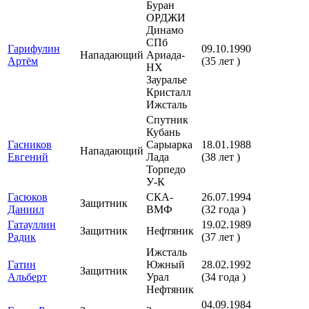
Буран
ОРДЖИ
Динамо
СПб
Гарифулин
09.10.1990
Нападающий
Ариада-
Артём
(35 лет )
НХ
Зауралье
Кристалл
Ижсталь
Спутник
Кубань
Гасников
Сарыарка
18.01.1988
Нападающий
Евгений
Лада
(38 лет )
Торпедо
У-К
Гасюков
СКА-
26.07.1994
Защитник
Даниил
ВМФ
(32 года )
Гатауллин
19.02.1989
Защитник
Нефтяник
Радик
(37 лет )
Ижсталь
Гатин
Южный
28.02.1992
Защитник
Альберт
Урал
(34 года )
Нефтяник
04.09.1984