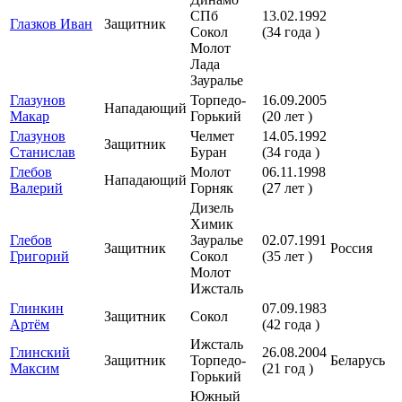
СПб
13.02.1992
Глазков Иван
Защитник
Сокол
(34 года )
Молот
Лада
Зауралье
Глазунов
Торпедо-
16.09.2005
Нападающий
Макар
Горький
(20 лет )
Глазунов
Челмет
14.05.1992
Защитник
Станислав
Буран
(34 года )
Глебов
Молот
06.11.1998
Нападающий
Валерий
Горняк
(27 лет )
Дизель
Химик
Глебов
Зауралье
02.07.1991
Защитник
Россия
Григорий
Сокол
(35 лет )
Молот
Ижсталь
Глинкин
07.09.1983
Защитник
Сокол
Артём
(42 года )
Ижсталь
Глинский
26.08.2004
Защитник
Торпедо-
Беларусь
Максим
(21 год )
Горький
Южный