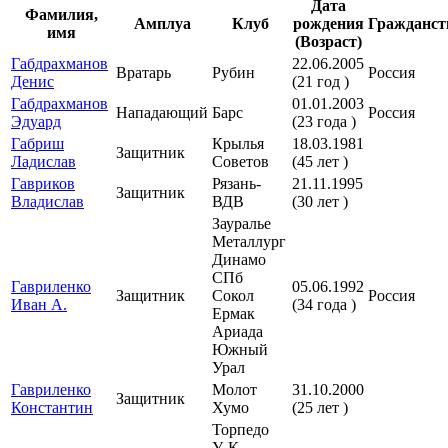
Дата
Фамилия,
Амплуа
Клуб
рождения
Гражданст
имя
(Возраст)
Габдрахманов
22.06.2005
Вратарь
Рубин
Россия
Денис
(21 год )
Габдрахманов
01.01.2003
Нападающий
Барс
Россия
Эдуард
(23 года )
Габриш
Крылья
18.03.1981
Защитник
Ладислав
Советов
(45 лет )
Гавриков
Рязань-
21.11.1995
Защитник
Владислав
ВДВ
(30 лет )
Зауралье
Металлург
Динамо
СПб
Гавриленко
05.06.1992
Защитник
Сокол
Россия
Иван А.
(34 года )
Ермак
Ариада
Южный
Урал
Гавриленко
Молот
31.10.2000
Защитник
Константин
Хумо
(25 лет )
Торпедо
У-К