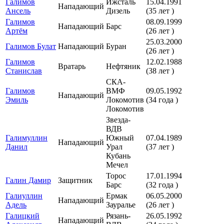
Галимов
Ижсталь
15.04.1991
Нападающий
Ансель
Дизель
(35 лет )
Галимов
08.09.1999
Нападающий
Барс
Артём
(26 лет )
25.03.2000
Галимов Булат
Нападающий
Буран
(26 лет )
Галимов
12.02.1988
Вратарь
Нефтяник
Станислав
(38 лет )
СКА-
Галимов
ВМФ
09.05.1992
Нападающий
Эмиль
Локомотив
(34 года )
Локомотив
Звезда-
ВДВ
Галимуллин
Южный
07.04.1989
Нападающий
Данил
Урал
(37 лет )
Кубань
Мечел
Торос
17.01.1994
Галин Дамир
Защитник
Барс
(32 года )
Галиуллин
Ермак
06.05.2000
Нападающий
Адель
Зауралье
(26 лет )
Галицкий
Рязань-
26.05.1992
Нападающий