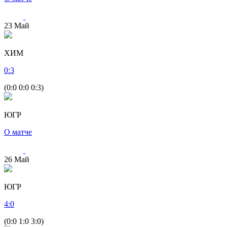
23
Май
ХИМ
0
:
3
(0:0 0:0 0:3)
ЮГР
О матче
26
Май
ЮГР
4
:
0
(0:0 1:0 3:0)