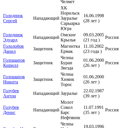
Челмет
ХК
Норильск
Голоднюк
16.06.1998
Нападающий
Зауралье
Сергей
(28 лет )
Сарыарка
Югра
Голоднюк
Омские
09.03.2005
Нападающий
Россия
Эдуард
Крылья
(21 год )
Гололобов
Магнитка
11.10.2002
Защитник
Россия
Данил
Ермак
(23 года )
Челны
Голощапов
01.06.2000
Защитник
Буран
Россия
Кирилл
(26 лет )
Звезда
Челны
Голощапов
01.06.2000
Защитник
Химик
Никита
(26 лет )
Торос
Голубев
22.02.1987
Нападающий
Зауралье
Антон
(39 лет )
Молот
Голубев
Сокол
11.07.1991
Нападающий
Россия
Денис
Барс
(35 лет )
Нефтяник
Челны
19.03.1996