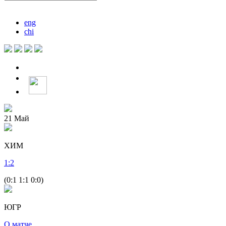
eng
chi
21
Май
ХИМ
1
:
2
(0:1 1:1 0:0)
ЮГР
О матче