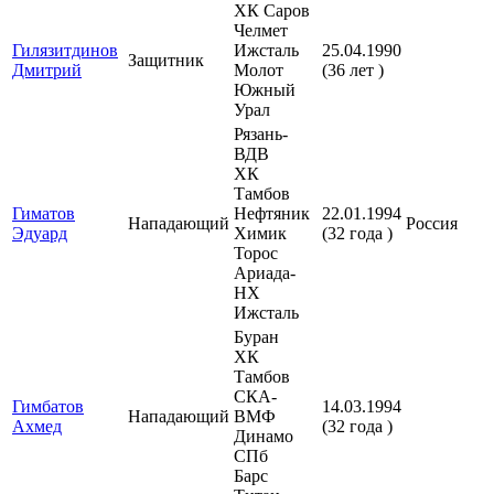
ХК Саров
Челмет
Гилязитдинов
Ижсталь
25.04.1990
Защитник
Дмитрий
Молот
(36 лет )
Южный
Урал
Рязань-
ВДВ
ХК
Тамбов
Гиматов
Нефтяник
22.01.1994
Нападающий
Россия
Эдуард
Химик
(32 года )
Торос
Ариада-
НХ
Ижсталь
Буран
ХК
Тамбов
СКА-
Гимбатов
14.03.1994
Нападающий
ВМФ
Ахмед
(32 года )
Динамо
СПб
Барс