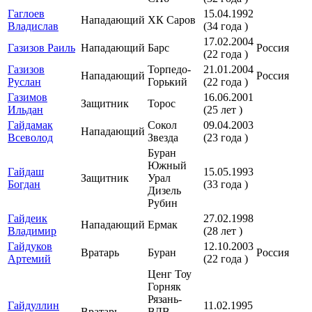
Гаглоев
15.04.1992
Нападающий
ХК Саров
Владислав
(34 года )
17.02.2004
Газизов Раиль
Нападающий
Барс
Россия
(22 года )
Газизов
Торпедо-
21.01.2004
Нападающий
Россия
Руслан
Горький
(22 года )
Газимов
16.06.2001
Защитник
Торос
Ильдан
(25 лет )
Гайдамак
Сокол
09.04.2003
Нападающий
Всеволод
Звезда
(23 года )
Буран
Южный
Гайдаш
15.05.1993
Защитник
Урал
Богдан
(33 года )
Дизель
Рубин
Гайдеик
27.02.1998
Нападающий
Ермак
Владимир
(28 лет )
Гайдуков
12.10.2003
Вратарь
Буран
Россия
Артемий
(22 года )
Ценг Тоу
Горняк
Рязань-
Гайдуллин
11.02.1995
Вратарь
ВДВ