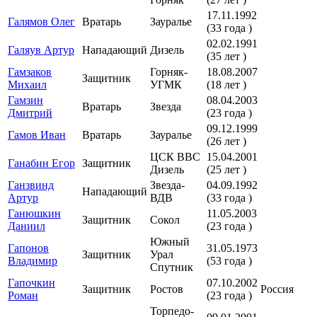
17.11.1992
Галямов Олег
Вратарь
Зауралье
(33 года )
02.02.1991
Галяув Артур
Нападающий
Дизель
(35 лет )
Гамзаков
Горняк-
18.08.2007
Защитник
Михаил
УГМК
(18 лет )
Гамзин
08.04.2003
Вратарь
Звезда
Дмитрий
(23 года )
09.12.1999
Гамов Иван
Вратарь
Зауралье
(26 лет )
ЦСК ВВС
15.04.2001
Ганабин Егор
Защитник
Дизель
(25 лет )
Ганзвинд
Звезда-
04.09.1992
Нападающий
Артур
ВДВ
(33 года )
Ганюшкин
11.05.2003
Защитник
Сокол
Даниил
(23 года )
Южный
Гапонов
31.05.1973
Защитник
Урал
Владимир
(53 года )
Спутник
Гапочкин
07.10.2002
Защитник
Ростов
Россия
Роман
(23 года )
Торпедо-