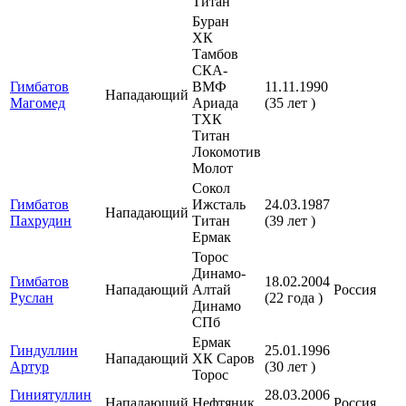
Титан
Буран
ХК
Тамбов
СКА-
Гимбатов
ВМФ
11.11.1990
Нападающий
Магомед
Ариада
(35 лет )
ТХК
Титан
Локомотив
Молот
Сокол
Гимбатов
Ижсталь
24.03.1987
Нападающий
Пахрудин
Титан
(39 лет )
Ермак
Торос
Динамо-
Гимбатов
18.02.2004
Нападающий
Алтай
Россия
Руслан
(22 года )
Динамо
СПб
Ермак
Гиндуллин
25.01.1996
Нападающий
ХК Саров
Артур
(30 лет )
Торос
Гиниятуллин
28.03.2006
Нападающий
Нефтяник
Россия